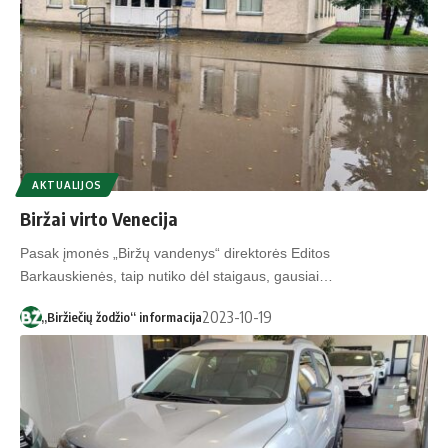
AKTUALIJOS
Biržai virto Venecija
Pasak įmonės „Biržų vandenys“ direktorės Editos
Barkauskienės, taip nutiko dėl staigaus, gausiai…
2023-10-19
„Biržiečių žodžio“ informacija