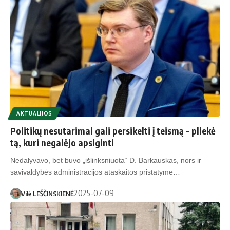
AKTUALIJOS
Politikų nesutarimai gali persikelti į teismą – pliekė
tą, kuri negalėjo apsiginti
Nedalyvavo, bet buvo „išlinksniuota“ D. Barkauskas, nors ir
savivaldybės administracijos ataskaitos pristatyme…
2025-07-09
Vilė LEŠČINSKIENĖ