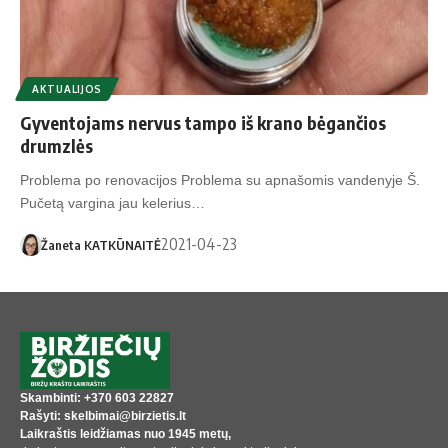
AKTUALIJOS
Gyventojams nervus tampo iš krano bėgančios
drumzlės
Problema po renovacijos Problema su apnašomis vandenyje Š.
Pučetą vargina jau kelerius…
2021-04-23
Žaneta KATKŪNAITĖ
Skambinti: +370 603 22827
Rašyti: skelbimai@birzietis.lt
Laikraštis leidžiamas nuo 1945 metų,