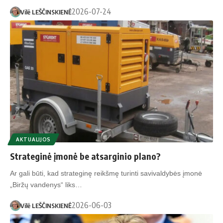
2026-07-24
Vilė LEŠČINSKIENĖ
AKTUALIJOS
Strateginė įmonė be atsarginio plano?
Ar gali būti, kad strateginę reikšmę turinti savivaldybės įmonė
„Biržų vandenys“ liks…
2026-06-03
Vilė LEŠČINSKIENĖ