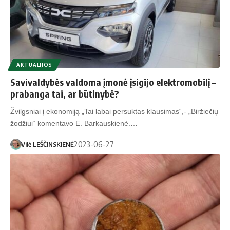
AKTUALIJOS
Savivaldybės valdoma įmonė įsigijo elektromobilį –
prabanga tai, ar būtinybė?
Žvilgsniai į ekonomiją „Tai labai persuktas klausimas“,- „Biržiečių
žodžiui“ komentavo E. Barkauskienė.…
2023-06-27
Vilė LEŠČINSKIENĖ