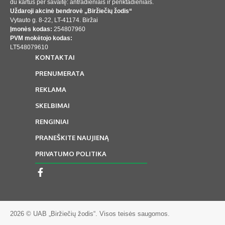
du kartus per savaitę: antradieniais ir penktadieniais.
Uždaroji akcinė bendrovė „Biržiečių žodis“
Vytauto g. 8-22, LT-41174. Biržai
Įmonės kodas:
254807960
PVM mokėtojo kodas:
LT548079610
KONTAKTAI
PRENUMERATA
REKLAMA
SKELBIMAI
RENGINIAI
PRANEŠKITE NAUJIENĄ
PRIVATUMO POLITIKA
2026 © UAB „Biržiečių žodis“. Visos teisės saugomos.