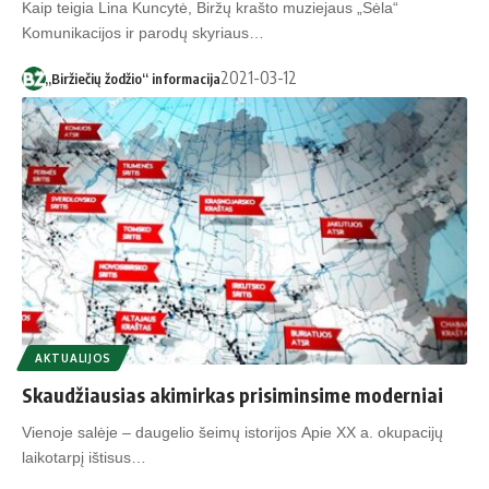
Kaip teigia Lina Kuncytė, Biržų krašto muziejaus „Sėla“
Komunikacijos ir parodų skyriaus…
2021-03-12
„Biržiečių žodžio“ informacija
AKTUALIJOS
Skaudžiausias akimirkas prisiminsime moderniai
Vienoje salėje – daugelio šeimų istorijos Apie XX a. okupacijų
laikotarpį ištisus…