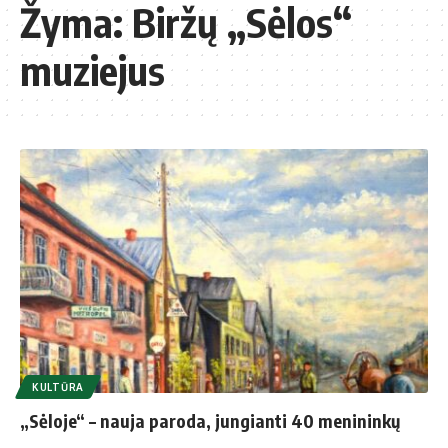
Žyma:
Biržų „Sėlos“
muziejus
KULTŪRA
„Sėloje“ – nauja paroda, jungianti 40 menininkų