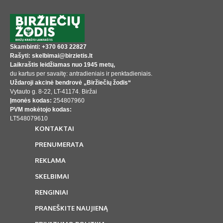
Skambinti: +370 603 22827
Rašyti: skelbimai@birzietis.lt
Laikraštis leidžiamas nuo 1945 metų,
du kartus per savaitę: antradieniais ir penktadieniais.
Uždaroji akcinė bendrovė „Biržiečių žodis“
Vytauto g. 8-22, LT-41174. Biržai
Įmonės kodas:
254807960
PVM mokėtojo kodas:
LT548079610
KONTAKTAI
PRENUMERATA
REKLAMA
SKELBIMAI
RENGINIAI
PRANEŠKITE NAUJIENĄ