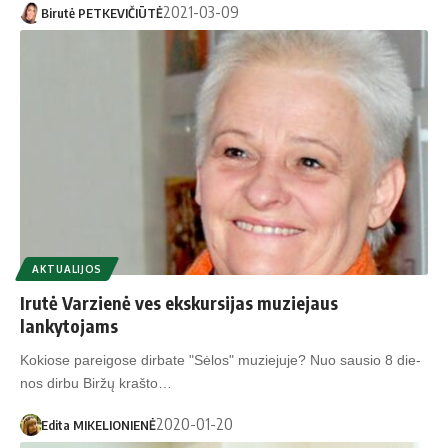
2021-03-09
Birutė PETKEVIČIŪTĖ
AKTUALIJOS
Irutė Varzienė ves ekskursijas muziejaus
lankytojams
Ko­kio­se pa­rei­go­se dir­ba­te "Sė­los" mu­zie­ju­je? Nuo sau­sio 8 die­
nos dir­bu Bir­žų kraš­to…
2020-01-20
Edita MIKELIONIENĖ