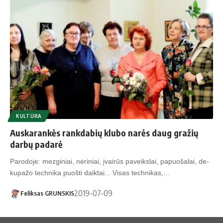
KULTŪRA
Auskarankės rankdabių klubo narės daug gražių
darbų padarė
Pa­ro­do­je: mez­gi­niai, nė­ri­niai, įvai­rūs pa­veiks­lai, pa­puo­ša­lai, de­
ku­pa­žo tech­ni­ka puoš­ti daik­tai... Vi­sas tech­ni­kas,…
2019-07-09
Feliksas GRUNSKIS