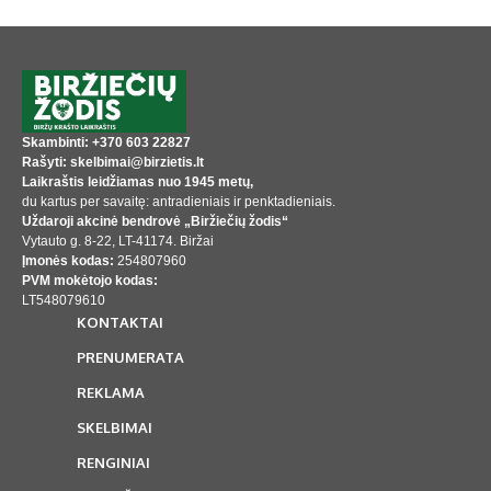
Skambinti: +370 603 22827
Rašyti: skelbimai@birzietis.lt
Laikraštis leidžiamas nuo 1945 metų,
du kartus per savaitę: antradieniais ir penktadieniais.
Uždaroji akcinė bendrovė „Biržiečių žodis“
Vytauto g. 8-22, LT-41174. Biržai
Įmonės kodas:
254807960
PVM mokėtojo kodas:
LT548079610
KONTAKTAI
PRENUMERATA
REKLAMA
SKELBIMAI
RENGINIAI