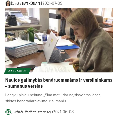
2021-07-09
Žaneta KATKŪNAITĖ
AKTUALIJOS
Naujos galimybės bendruomenėms ir verslininkams
– sumanus verslas
Lengvų pinigų nebūna „Šiuo metu dar neįsisavintos lėšos,
skirtos bendradarbiavimo ir sumanių…
2021-06-08
„Biržiečių žodžio“ informacija