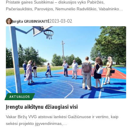
Pristatė gaires Susitikimai – diskusijos vyko Pabiržės,
Pačeriaukštės, Parovėjos, Nemunėlio Radviliškio, Vabalninko…
2023-03-02
Jurgita GRUBINSKAITĖ
AKTUALIJOS
Įrengtu aikštynu džiaugiasi visi
Vakar Biržų VVG atstovai lankėsi Gaižiūnuose ir vertino, kaip
sekėsi projekto įgyvendinimas,…