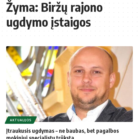
Žyma:
Biržų rajono
ugdymo įstaigos
AKTUALIJOS
Įtraukusis ugdymas – ne baubas, bet pagalbos
mokiniui specialistų trūksta