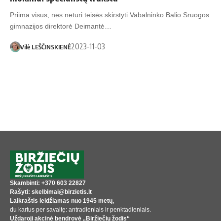
Priima visus, nes neturi teisės skirstyti Vabalninko Balio Sruogos
gimnazijos direktorė Deimantė…
2023-11-03
Vilė LEŠČINSKIENĖ
Skambinti: +370 603 22827
Rašyti: skelbimai@birzietis.lt
Laikraštis leidžiamas nuo 1945 metų,
du kartus per savaitę: antradieniais ir penktadieniais.
Uždaroji akcinė bendrovė „Biržiečių žodis“