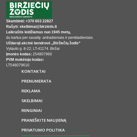
Skambinti: +370 603 22827
Rašyti: skelbimai@birzietis.lt
Laikraštis leidžiamas nuo 1945 metų,
du kartus per savaitę: antradieniais ir penktadieniais.
Uždaroji akcinė bendrovė „Biržiečių žodis“
Vytauto g. 8-22, LT-41174. Biržai
Įmonės kodas:
254807960
PVM mokėtojo kodas:
LT548079610
KONTAKTAI
PRENUMERATA
REKLAMA
SKELBIMAI
RENGINIAI
PRANEŠKITE NAUJIENĄ
PRIVATUMO POLITIKA