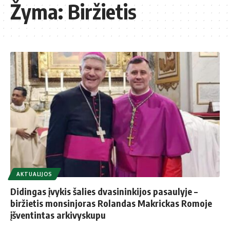
Žyma:
Biržietis
AKTUALIJOS
Didingas įvykis šalies dvasininkijos pasaulyje –
biržietis monsinjoras Rolandas Makrickas Romoje
įšventintas arkivyskupu