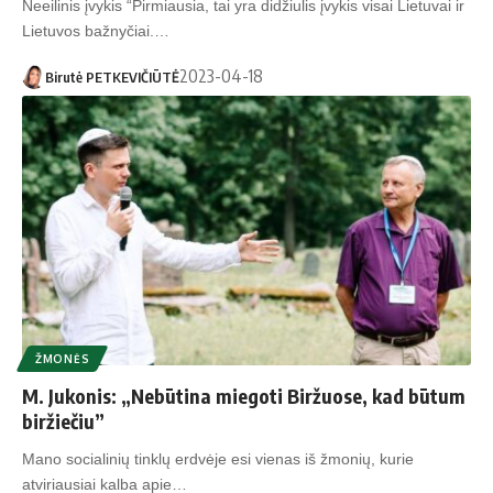
Neeilinis įvykis “Pirmiausia, tai yra didžiulis įvykis visai Lietuvai ir
Lietuvos bažnyčiai.…
2023-04-18
Birutė PETKEVIČIŪTĖ
ŽMONĖS
M. Jukonis: „Nebūtina miegoti Biržuose, kad būtum
biržiečiu”
Mano socialinių tinklų erdvėje esi vienas iš žmonių, kurie
atviriausiai kalba apie…