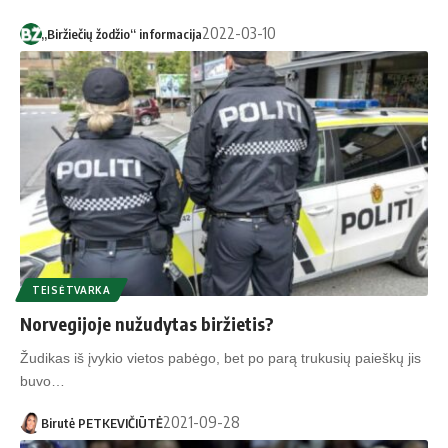
2022-03-10
„Biržiečių žodžio“ informacija
TEISĖTVARKA
Norvegijoje nužudytas biržietis?
Žudikas iš įvykio vietos pabėgo, bet po parą trukusių paieškų jis
buvo…
2021-09-28
Birutė PETKEVIČIŪTĖ