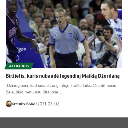
AKTUALIJOS
Biržietis, kuris nubaudė legendinį Maiklą Džordaną
„Džiaugiuosi, kad sulaukiau gimtojo krašto laikraščio dėmesio.
Beje, šiuo metu esu Biržuose…
2021-02-02
Kęstutis ISAKAS