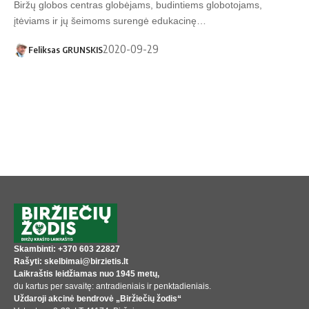
Biržų globos centras globėjams, budintiems globotojams,
įtėviams ir jų šeimoms surengė edukacinę…
2020-09-29
Feliksas GRUNSKIS
Skambinti: +370 603 22827
Rašyti: skelbimai@birzietis.lt
Laikraštis leidžiamas nuo 1945 metų,
du kartus per savaitę: antradieniais ir penktadieniais.
Uždaroji akcinė bendrovė „Biržiečių žodis“