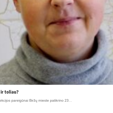
ir toliau?
kcijos pareigūnai Biržų mieste patikrino 23…