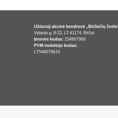
Uždaroji akcinė bendrovė „Biržiečių žodis
Vytauto g. 8-22, LT-41174. Biržai
Įmonės kodas:
254807960
PVM mokėtojo kodas:
LT548079610