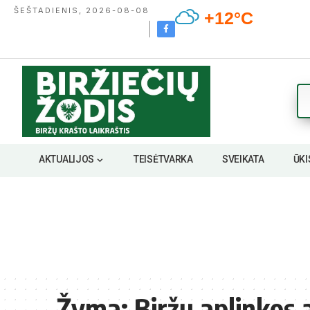
ŠEŠTADIENIS, 2026-08-08
+12°C
AKTUALIJOS
TEISĖTVARKA
SVEIKATA
ŪKI
Žyma:
Biržų aplinkos 