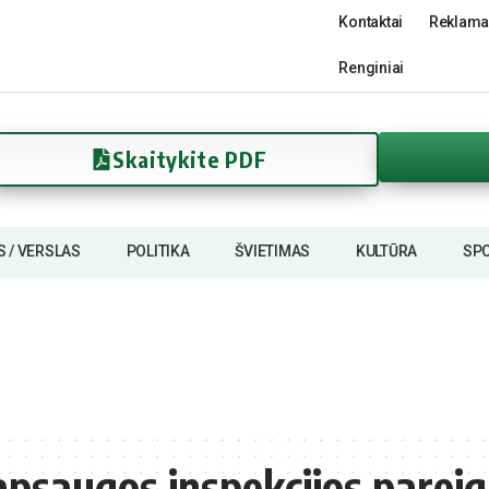
Kontaktai
Reklama
Renginiai
Skaitykite PDF
S / VERSLAS
POLITIKA
ŠVIETIMAS
KULTŪRA
SP
apsaugos inspekcijos parei