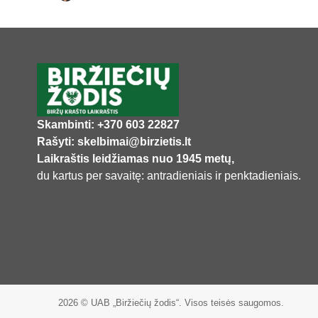
Skambinti: +370 603 22827
Rašyti: skelbimai@birzietis.lt
Laikraštis leidžiamas nuo 1945 metų,
du kartus per savaitę: antradieniais ir penktadieniais.
2026 © UAB „Biržiečių žodis“. Visos teisės saugomos.