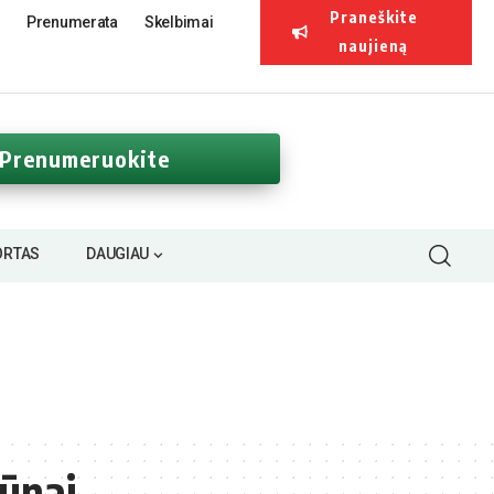
Praneškite
Prenumerata
Skelbimai
naujieną
Prenumeruokite
ORTAS
DAUGIAU
gūnai