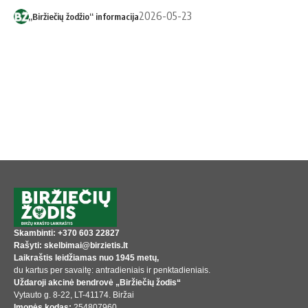
2026-05-23
„Biržiečių žodžio“ informacija
Skambinti: +370 603 22827
Rašyti: skelbimai@birzietis.lt
Laikraštis leidžiamas nuo 1945 metų,
du kartus per savaitę: antradieniais ir penktadieniais.
Uždaroji akcinė bendrovė „Biržiečių žodis“
Vytauto g. 8-22, LT-41174. Biržai
Įmonės kodas:
254807960