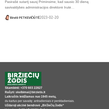
Pasirašė sutartį sausį Priminsime, kad sausio 30 dieną
savivaldybės administracijos direktorė Irutė…
2023-02-20
Birutė PETKEVIČIŪTĖ
Skambinti: +370 603 22827
Rašyti: skelbimai@birzietis.lt
Laikraštis leidžiamas nuo 1945 metų,
du kartus per savaitę: antradieniais ir penktadieniais.
Uždaroji akcinė bendrovė „Biržiečių žodis“