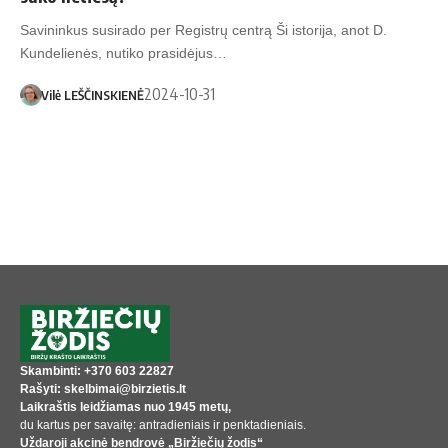
Savininkus susirado per Registrų centrą Ši istorija, anot D.
Kundelienės, nutiko prasidėjus…
2024-10-31
Vilė LEŠČINSKIENĖ
Skambinti: +370 603 22827
Rašyti: skelbimai@birzietis.lt
Laikraštis leidžiamas nuo 1945 metų,
du kartus per savaitę: antradieniais ir penktadieniais.
Uždaroji akcinė bendrovė „Biržiečių žodis“