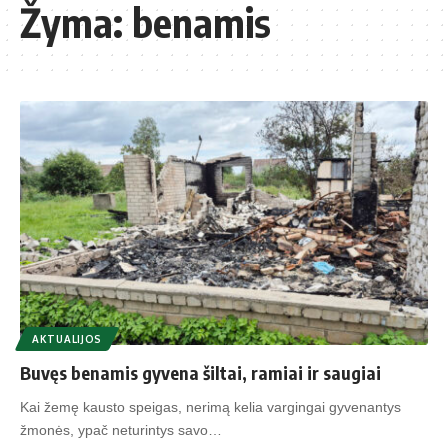
Žyma:
benamis
AKTUALIJOS
Buvęs benamis gyvena šiltai, ramiai ir saugiai
Kai žemę kausto speigas, nerimą kelia vargingai gyvenantys
žmonės, ypač neturintys savo…