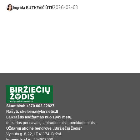
2026-02-03
Ingrida BUTKEVIČIŪTĖ
Skambinti: +370 603 22827
Rašyti: skelbimai@birzietis.lt
Laikraštis leidžiamas nuo 1945 metų,
du kartus per savaitę: antradieniais ir penktadieniais.
Uždaroji akcinė bendrovė „Biržiečių žodis“
Vytauto g. 8-22, LT-41174. Biržai
Įmonės kodas:
254807960