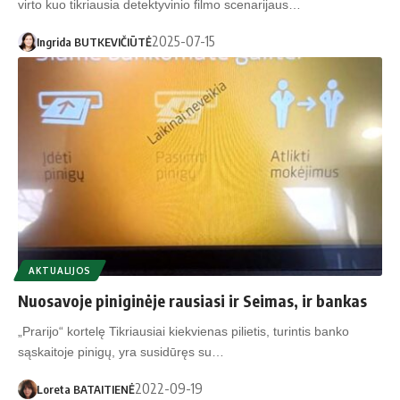
virto kuo tikriausia detektyvinio filmo scenarijaus…
2025-07-15
Ingrida BUTKEVIČIŪTĖ
AKTUALIJOS
Nuosavoje piniginėje rausiasi ir Seimas, ir bankas
„Prarijo“ kortelę Tikriausiai kiekvienas pilietis, turintis banko
sąskaitoje pinigų, yra susidūręs su…
2022-09-19
Loreta BATAITIENĖ