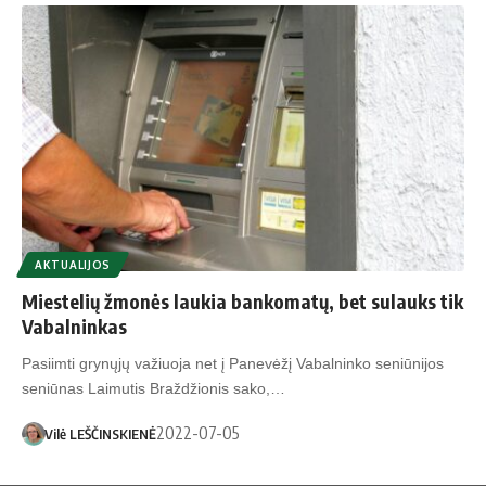
AKTUALIJOS
Miestelių žmonės laukia bankomatų, bet sulauks tik
Vabalninkas
Pasiimti grynųjų važiuoja net į Panevėžį Vabalninko seniūnijos
seniūnas Laimutis Braždžionis sako,…
2022-07-05
Vilė LEŠČINSKIENĖ