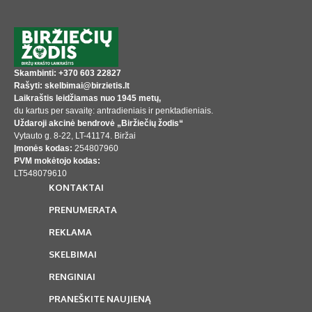
Skambinti: +370 603 22827
Rašyti: skelbimai@birzietis.lt
Laikraštis leidžiamas nuo 1945 metų,
du kartus per savaitę: antradieniais ir penktadieniais.
Uždaroji akcinė bendrovė „Biržiečių žodis“
Vytauto g. 8-22, LT-41174. Biržai
Įmonės kodas:
254807960
PVM mokėtojo kodas:
LT548079610
KONTAKTAI
PRENUMERATA
REKLAMA
SKELBIMAI
RENGINIAI
PRANEŠKITE NAUJIENĄ