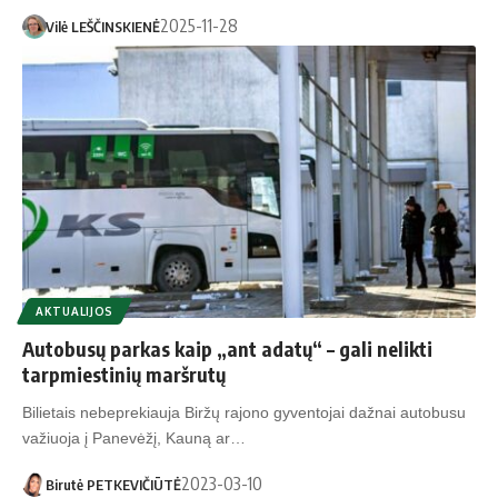
2025-11-28
Vilė LEŠČINSKIENĖ
AKTUALIJOS
Autobusų parkas kaip „ant adatų“ – gali nelikti
tarpmiestinių maršrutų
Bilietais nebeprekiauja Biržų rajono gyventojai dažnai autobusu
važiuoja į Panevėžį, Kauną ar…
2023-03-10
Birutė PETKEVIČIŪTĖ