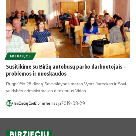
AKTUALIJOS
Susitikime su Biržų autobusų parko darbuotojais –
problemos ir nuoskaudos
Rugp­jū­čio 28 die­ną Sa­vi­val­dy­bės me­ras Vy­tas Ja­rec­kas ir Sa­vi­
val­dy­bės ad­mi­nist­ra­ci­jos di­rek­to­rius Vi­das…
2019-08-29
„Biržiečių žodžio“ informacija