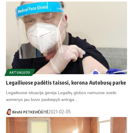
AKTUALIJOS
Legailiuose padėtis taisosi, korona Autobusų parke
Legailiuose situacija gerėja Legailių globos namuose sveiki
asmenys jau buvo paskiepyti antrąja…
2021-02-05
Birutė PETKEVIČIŪTĖ