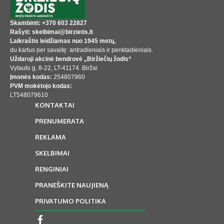
Skambinti: +370 603 22827
Rašyti: skelbimai@birzietis.lt
Laikraštis leidžiamas nuo 1945 metų,
du kartus per savaitę: antradieniais ir penktadieniais.
Uždaroji akcinė bendrovė „Biržiečių žodis“
Vytauto g. 8-22, LT-41174. Biržai
Įmonės kodas:
254807960
PVM mokėtojo kodas:
LT548079610
KONTAKTAI
PRENUMERATA
REKLAMA
SKELBIMAI
RENGINIAI
PRANEŠKITE NAUJIENĄ
PRIVATUMO POLITIKA