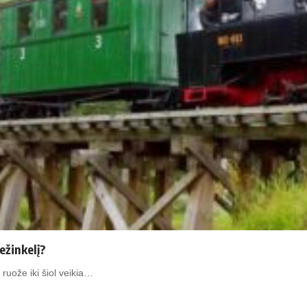
ežinkelį?
ruože iki šiol veikia…