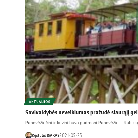
AKTUALIJOS
Savivaldybės neveiklumas pražudė siaurąjį gel
Panevėžiečiai ir latviai buvo gudresni Panevėžio – Rubikių 
2021-05-25
Kęstutis ISAKAS