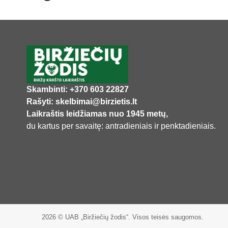
Skambinti: +370 603 22827
Rašyti: skelbimai@birzietis.lt
Laikraštis leidžiamas nuo 1945 metų,
du kartus per savaitę: antradieniais ir penktadieniais.
2026 © UAB „Biržiečių žodis“. Visos teisės saugomos.