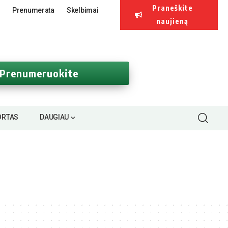
Praneškite
Prenumerata
Skelbimai
naujieną
Prenumeruokite
ORTAS
DAUGIAU