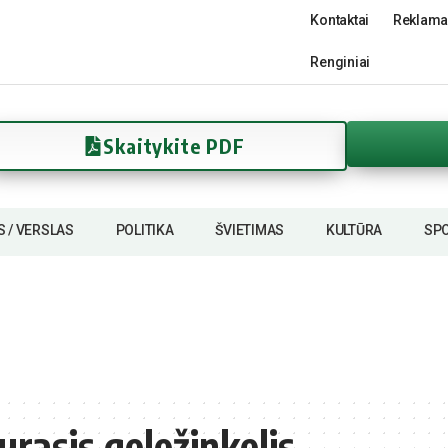
Kontaktai
Reklama
Renginiai
Skaitykite PDF
S / VERSLAS
POLITIKA
ŠVIETIMAS
KULTŪRA
SP
urasis geležinkelis