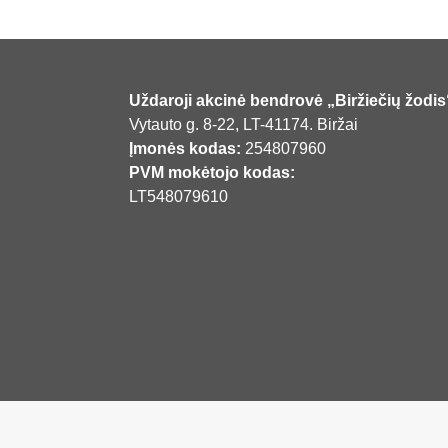
Uždaroji akcinė bendrovė „Biržiečių žodis
Vytauto g. 8-22, LT-41174. Biržai
Įmonės kodas:
254807960
PVM mokėtojo kodas:
LT548079610