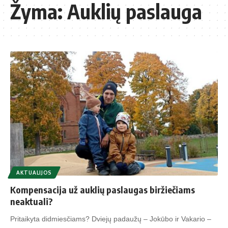
Žyma:
Auklių paslauga
AKTUALIJOS
Kompensacija už auklių paslaugas biržiečiams
neaktuali?
Pritaikyta didmiesčiams? Dviejų padaužų – Jokūbo ir Vakario –