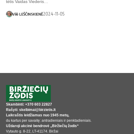
tėtis Vaidas Viederis…
2024-11-05
Vilė LEŠČINSKIENĖ
Skambinti: +370 603 22827
Rašyti: skelbimai@birzietis.lt
Laikraštis leidžiamas nuo 1945 metų,
du kartus per savaitę: antradieniais ir penktadieniais.
Uždaroji akcinė bendrovė „Biržiečių žodis“
Vytauto g. 8-22, LT-41174. Biržai