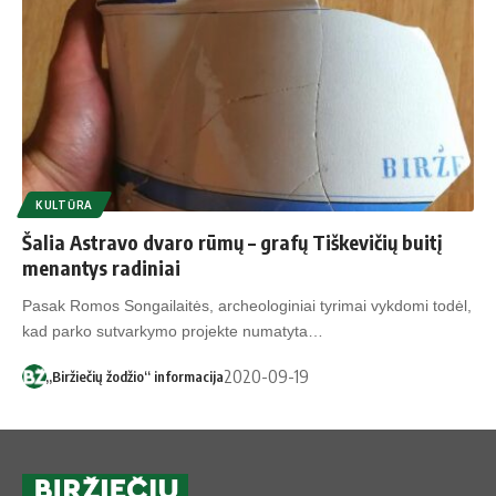
KULTŪRA
Šalia Astravo dvaro rūmų – grafų Tiškevičių buitį
menantys radiniai
Pasak Romos Songailaitės, archeologiniai tyrimai vykdomi todėl,
kad parko sutvarkymo projekte numatyta…
2020-09-19
„Biržiečių žodžio“ informacija