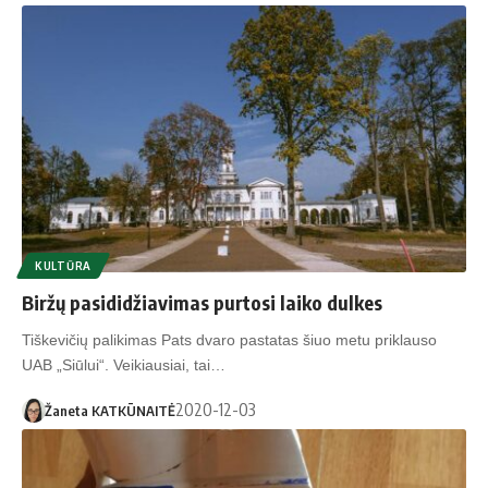
KULTŪRA
Biržų pasididžiavimas purtosi laiko dulkes
Tiškevičių palikimas Pats dvaro pastatas šiuo metu priklauso
UAB „Siūlui“. Veikiausiai, tai…
2020-12-03
Žaneta KATKŪNAITĖ