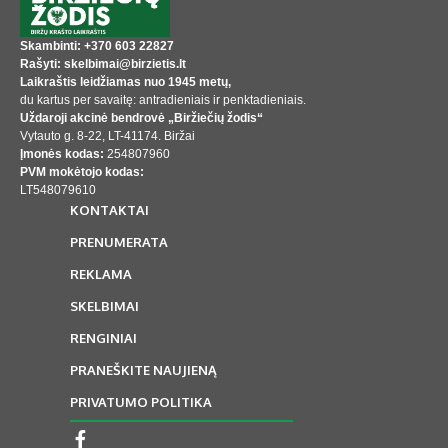
Skambinti: +370 603 22827
Rašyti: skelbimai@birzietis.lt
Laikraštis leidžiamas nuo 1945 metų,
du kartus per savaitę: antradieniais ir penktadieniais.
Uždaroji akcinė bendrovė „Biržiečių žodis“
Vytauto g. 8-22, LT-41174. Biržai
Įmonės kodas:
254807960
PVM mokėtojo kodas:
LT548079610
KONTAKTAI
PRENUMERATA
REKLAMA
SKELBIMAI
RENGINIAI
PRANEŠKITE NAUJIENĄ
PRIVATUMO POLITIKA