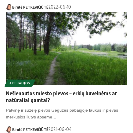
2022-06-10
Birutė PETKEVIČIŪTĖ
AKTUALIJOS
Nešienautos miesto pievos – erkių buveinėms ar
natūraliai gamtai?
Patvinę ir sužėlę pievos Gegužės pabaigoje laukus ir pievas
merkusios liūtys apsėmė…
2021-06-04
Birutė PETKEVIČIŪTĖ