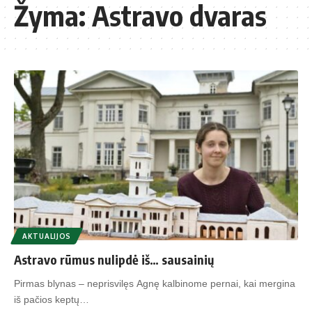
Žyma:
Astravo dvaras
AKTUALIJOS
Astravo rūmus nulipdė iš… sausainių
Pirmas blynas – neprisvilęs Agnę kalbinome pernai, kai mergina
iš pačios keptų…