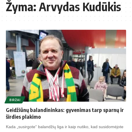
Žyma:
Arvydas Kudūkis
BIRŽAI
Geidžiūnų balandininkas: gyvenimas tarp sparnų ir
širdies plakimo
Kada „susirgote“ balandžių liga ir kaip nutiko, kad susidomėjote