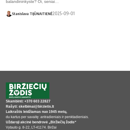
balandininkyste? Oi, seniai…
2025-09-01
Stanislava TIJŪNAITIENĖ
Skambinti: +370 603 22827
Rašyti: skelbimai@birzietis.lt
Laikraštis leidžiamas nuo 1945 metų,
du kartus per savaitę: antradieniais ir penktadieniais.
Uždaroji akcinė bendrovė „Biržiečių žodis“
Vytauto g. 8-22, LT-41174. Biržai