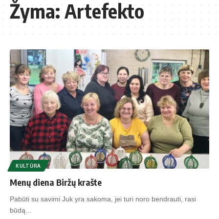
Žyma:
Artefekto
KULTŪRA
Menų diena Biržų krašte
Pabūti su savimi Juk yra sakoma, jei turi noro bendrauti, rasi
būdą…