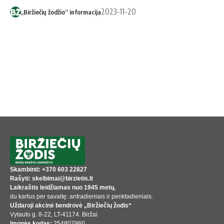
2023-11-20
„Biržiečių žodžio“ informacija
Skambinti: +370 603 22827
Rašyti: skelbimai@birzietis.lt
Laikraštis leidžiamas nuo 1945 metų,
du kartus per savaitę: antradieniais ir penktadieniais.
Uždaroji akcinė bendrovė „Biržiečių žodis“
Vytauto g. 8-22, LT-41174. Biržai
Įmonės kodas:
254807960