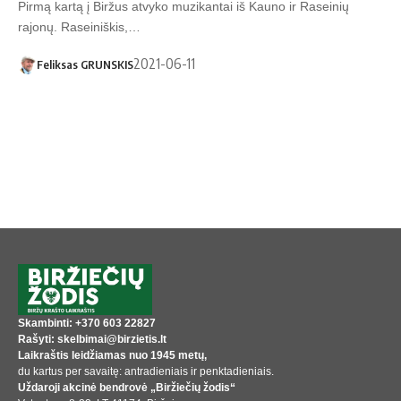
Pirmą kartą į Biržus atvyko muzikantai iš Kauno ir Raseinių
rajonų. Raseiniškis,…
2021-06-11
Feliksas GRUNSKIS
Skambinti: +370 603 22827
Rašyti: skelbimai@birzietis.lt
Laikraštis leidžiamas nuo 1945 metų,
du kartus per savaitę: antradieniais ir penktadieniais.
Uždaroji akcinė bendrovė „Biržiečių žodis“