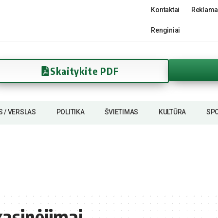
Kontaktai
Reklama
Renginiai
Skaitykite PDF
S / VERSLAS
POLITIKA
ŠVIETIMAS
KULTŪRA
SP
kasinėjimai