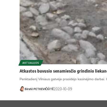
AKTUALIJOS
Atkastos buvusio senamiesčio grindinio liekan
Penktadienį Vilniaus gatvėje prasidėjo kasinėjimo darbai
2020-10-09
Birutė PETKEVIČIŪTĖ