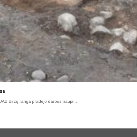
os
. UAB Biržų ranga pradėjo darbus naujai…