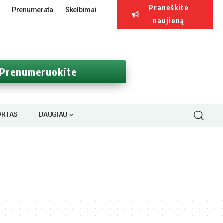
Praneškite
Prenumerata
Skelbimai
naujieną
Prenumeruokite
ORTAS
DAUGIAU