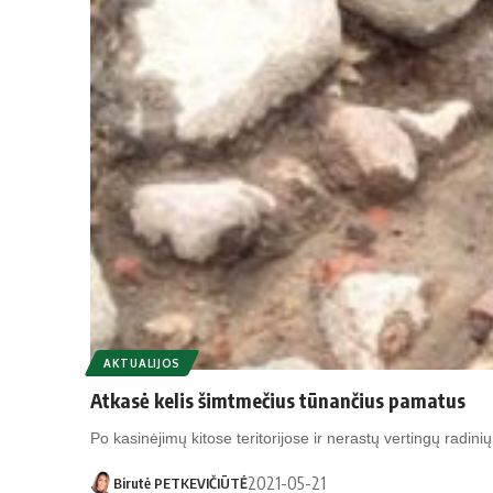
AKTUALIJOS
Atkasė kelis šimtmečius tūnančius pamatus
Po kasinėjimų kitose teritorijose ir nerastų vertingų radin
2021-05-21
Birutė PETKEVIČIŪTĖ