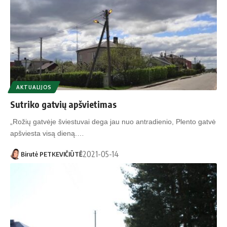
AKTUALIJOS
Sutriko gatvių apšvietimas
„Rožių gatvėje šviestuvai dega jau nuo antradienio, Plento gatvė
apšviesta visą dieną.…
2021-05-14
Birutė PETKEVIČIŪTĖ