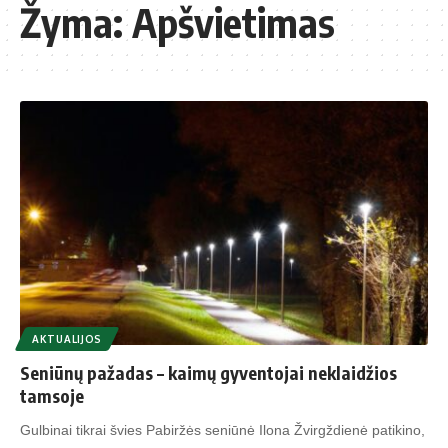
Žyma:
Apšvietimas
AKTUALIJOS
Seniūnų pažadas – kaimų gyventojai neklaidžios
tamsoje
Gulbinai tikrai švies Pabiržės seniūnė Ilona Žvirgždienė patikino,