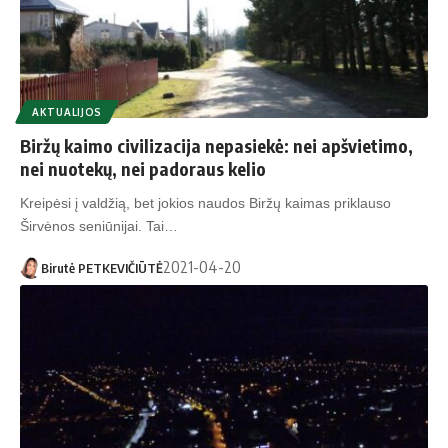
AKTUALIJOS
Biržų kaimo civilizacija nepasiekė: nei apšvietimo,
nei nuotekų, nei padoraus kelio
Kreipėsi į valdžią, bet jokios naudos Biržų kaimas priklauso
Širvėnos seniūnijai. Tai…
2021-04-20
Birutė PETKEVIČIŪTĖ