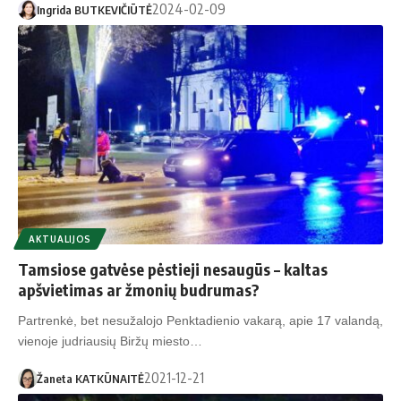
2024-02-09
Ingrida BUTKEVIČIŪTĖ
AKTUALIJOS
Tamsiose gatvėse pėstieji nesaugūs – kaltas
apšvietimas ar žmonių budrumas?
Partrenkė, bet nesužalojo Penktadienio vakarą, apie 17 valandą,
vienoje judriausių Biržų miesto…
2021-12-21
Žaneta KATKŪNAITĖ