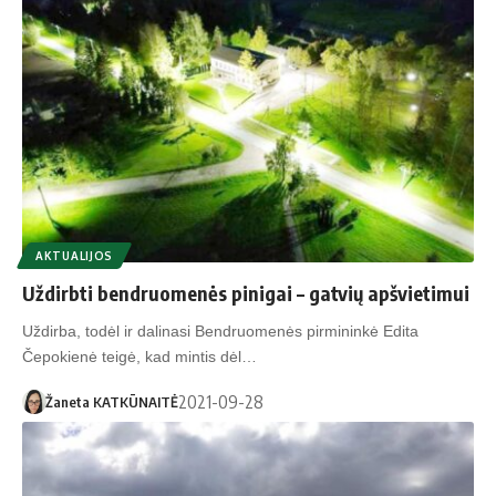
AKTUALIJOS
Uždirbti bendruomenės pinigai – gatvių apšvietimui
Uždirba, todėl ir dalinasi Bendruomenės pirmininkė Edita
Čepokienė teigė, kad mintis dėl…
2021-09-28
Žaneta KATKŪNAITĖ