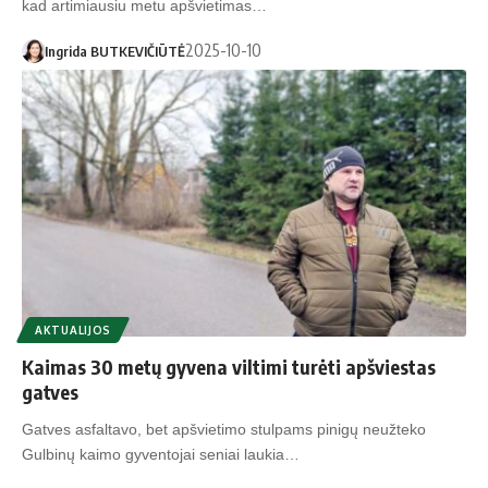
kad artimiausiu metu apšvietimas…
2025-10-10
Ingrida BUTKEVIČIŪTĖ
AKTUALIJOS
Kaimas 30 metų gyvena viltimi turėti apšviestas
gatves
Gatves asfaltavo, bet apšvietimo stulpams pinigų neužteko
Gulbinų kaimo gyventojai seniai laukia…