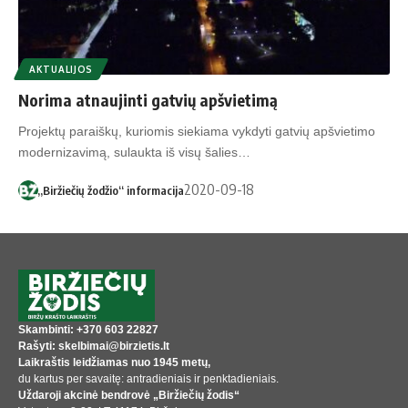
AKTUALIJOS
Norima atnaujinti gatvių apšvietimą
Projektų paraiškų, kuriomis siekiama vykdyti gatvių apšvietimo
modernizavimą, sulaukta iš visų šalies…
2020-09-18
„Biržiečių žodžio“ informacija
Skambinti: +370 603 22827
Rašyti: skelbimai@birzietis.lt
Laikraštis leidžiamas nuo 1945 metų,
du kartus per savaitę: antradieniais ir penktadieniais.
Uždaroji akcinė bendrovė „Biržiečių žodis“