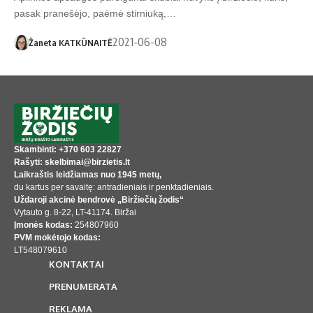
pasak pranešėjo, paėmė stirniuką,…
2021-06-08
Žaneta KATKŪNAITĖ
Skambinti: +370 603 22827
Rašyti: skelbimai@birzietis.lt
Laikraštis leidžiamas nuo 1945 metų,
du kartus per savaitę: antradieniais ir penktadieniais.
Uždaroji akcinė bendrovė „Biržiečių žodis“
Vytauto g. 8-22, LT-41174. Biržai
Įmonės kodas:
254807960
PVM mokėtojo kodas:
LT548079610
KONTAKTAI
PRENUMERATA
REKLAMA