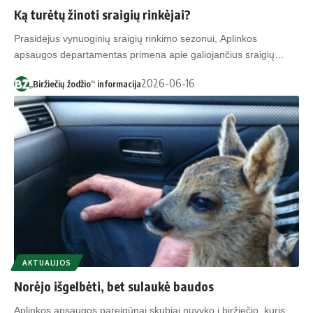
Ką turėtų žinoti sraigių rinkėjai?
Prasidėjus vynuoginių sraigių rinkimo sezonui, Aplinkos
apsaugos departamentas primena apie galiojančius sraigių…
2026-06-16
„Biržiečių žodžio“ informacija
AKTUALIJOS
Norėjo išgelbėti, bet sulaukė baudos
Aplinkos apsaugos pareigūnai skubiai nuvyko į biržiečio, kuris,