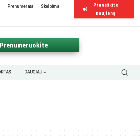
Praneškite
Prenumerata
Skelbimai
naujieną
Prenumeruokite
ORTAS
DAUGIAU