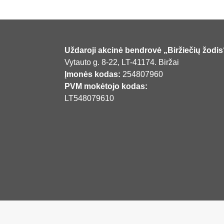
Uždaroji akcinė bendrovė „Biržiečių žodis
Vytauto g. 8-22, LT-41174. Biržai
Įmonės kodas:
254807960
PVM mokėtojo kodas:
LT548079610