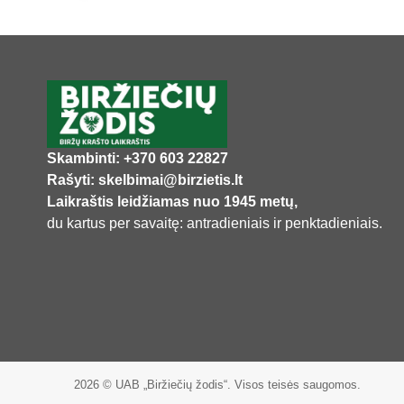
Skambinti: +370 603 22827
Rašyti: skelbimai@birzietis.lt
Laikraštis leidžiamas nuo 1945 metų,
du kartus per savaitę: antradieniais ir penktadieniais.
2026 © UAB „Biržiečių žodis“. Visos teisės saugomos.