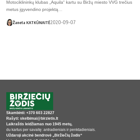
Motociklininkų klubas „Aquila“ kartu su Biržų miesto VVG trečius
metus įgyvendino projektą…
2020-09-07
Žaneta KATKŪNAITĖ
Skambinti: +370 603 22827
Rašyti: skelbimai@birzietis.lt
Laikraštis leidžiamas nuo 1945 metų,
du kartus per savaitę: antradieniais ir penktadieniais.
Uždaroji akcinė bendrovė „Biržiečių žodis“