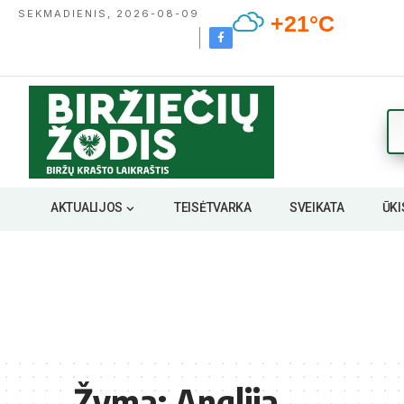
SEKMADIENIS, 2026-08-09
+21°C
AKTUALIJOS
TEISĖTVARKA
SVEIKATA
ŪKI
Žyma:
Anglija