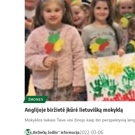
ŽMONĖS
Anglijoje biržietė įkūrė lietuvišką mokyklą
Mokyklos laikais Tave visi žinojo kaip itin perspektyvią len
2022-03-06
„Biržiečių žodžio“ informacija