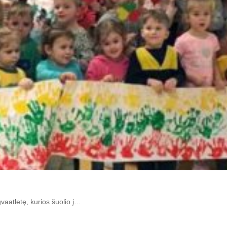
gvaatletę, kurios šuolio į…