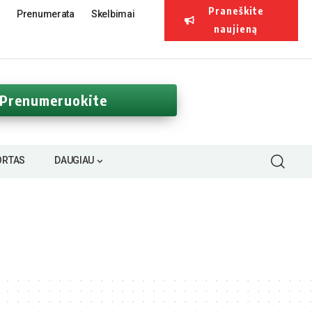
Praneškite
Prenumerata
Skelbimai
naujieną
Prenumeruokite
ORTAS
DAUGIAU