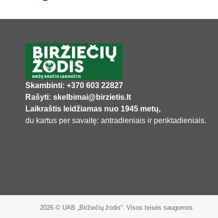
Skambinti: +370 603 22827
Rašyti: skelbimai@birzietis.lt
Laikraštis leidžiamas nuo 1945 metų,
du kartus per savaitę: antradieniais ir penktadieniais.
2026 © UAB „Biržiečių žodis“. Visos teisės saugomos.