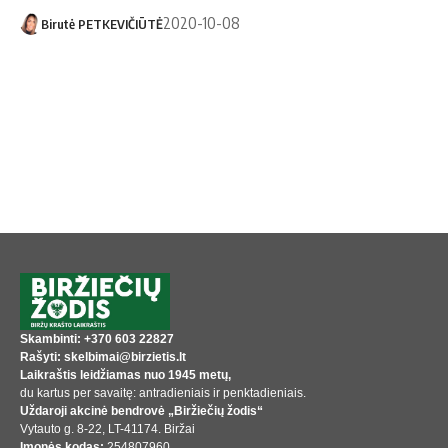
2020-10-08
Birutė PETKEVIČIŪTĖ
Skambinti: +370 603 22827
Rašyti: skelbimai@birzietis.lt
Laikraštis leidžiamas nuo 1945 metų,
du kartus per savaitę: antradieniais ir penktadieniais.
Uždaroji akcinė bendrovė „Biržiečių žodis“
Vytauto g. 8-22, LT-41174. Biržai
Įmonės kodas:
254807960