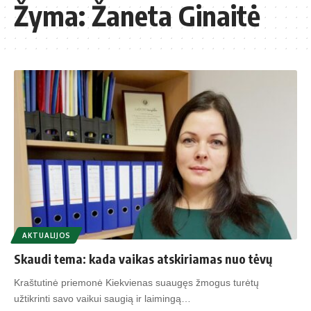
Žyma:
Žaneta Ginaitė
AKTUALIJOS
Skaudi tema: kada vaikas atskiriamas nuo tėvų
Kraštutinė priemonė Kiekvienas suaugęs žmogus turėtų
užtikrinti savo vaikui saugią ir laimingą…