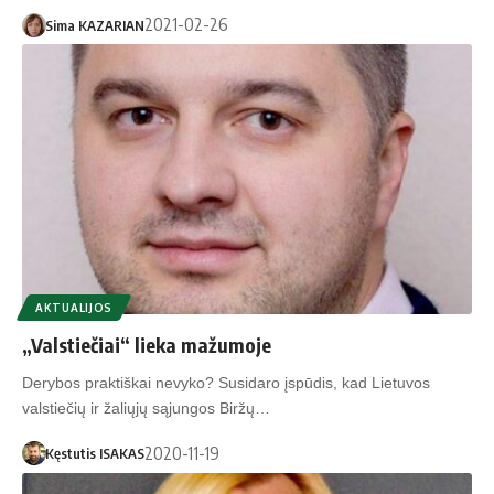
2021-02-26
Sima KAZARIAN
AKTUALIJOS
„Valstiečiai“ lieka mažumoje
Derybos praktiškai nevyko? Susidaro įspūdis, kad Lietuvos
valstiečių ir žaliųjų sąjungos Biržų…
2020-11-19
Kęstutis ISAKAS