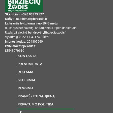
Skambinti: +370 603 22827
Rašyti: skelbimai@birzietis.lt
Laikraštis leidžiamas nuo 1945 metų,
du kartus per savaitę: antradieniais ir penktadieniais.
Uždaroji akcinė bendrovė „Biržiečių žodis“
Vytauto g. 8-22, LT-41174. Biržai
Įmonės kodas:
254807960
PVM mokėtojo kodas:
LT548079610
KONTAKTAI
PRENUMERATA
REKLAMA
SKELBIMAI
RENGINIAI
PRANEŠKITE NAUJIENĄ
PRIVATUMO POLITIKA