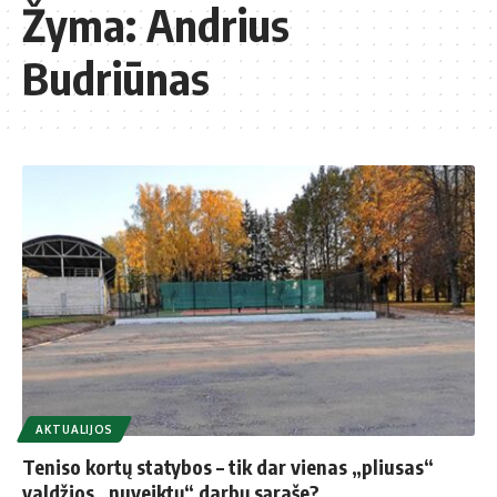
Žyma:
Andrius
Budriūnas
AKTUALIJOS
Teniso kortų statybos – tik dar vienas „pliusas“
valdžios „nuveiktų“ darbų sąraše?