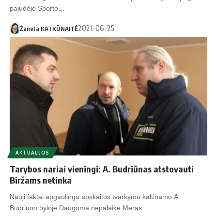
pajudėjo Sporto…
2021-06-25
Žaneta KATKŪNAITĖ
AKTUALIJOS
Tarybos nariai vieningi: A. Budriūnas atstovauti
Biržams netinka
Nauji faktai apgaulingu apskaitos tvarkymu kaltinamo A.
Budriūno byloje Dauguma nepalaikė Meras…