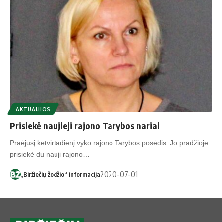
AKTUALIJOS
Prisiekė naujieji rajono Tarybos nariai
Praėjusį ketvirtadienį vyko rajono Tarybos posėdis. Jo pradžioje
prisiekė du nauji rajono…
2020-07-01
„Biržiečių žodžio“ informacija