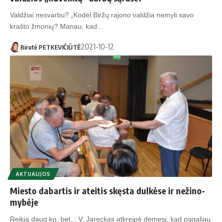
Valdžiai nesvarbu? „Kodėl Biržų rajono valdžia nemyli savo
krašto žmonių? Manau, kad…
2021-10-12
Birutė PETKEVIČIŪTĖ
AKTUALIJOS
Mies­to da­bar­tis ir atei­tis skęs­ta dul­kė­se ir ne­ži­no­
my­bė­je
Reikia daug ko, bet... V. Jareckas atkreipė dėmesį, kad pagaliau