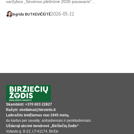
varžybos „Širvėnos plėšrūnė 2026 pavasaris“…
2026-05-22
Ingrida BUTKEVIČIŪTĖ
Skambinti: +370 603 22827
Rašyti: skelbimai@birzietis.lt
Laikraštis leidžiamas nuo 1945 metų,
du kartus per savaitę: antradieniais ir penktadieniais.
Uždaroji akcinė bendrovė „Biržiečių žodis“
Vytauto g. 8-22, LT-41174. Biržai