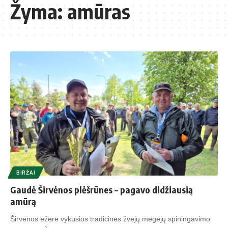
Žyma:
amūras
BIRŽAI
Gaudė Širvėnos plėšrūnes – pagavo didžiausią
amūrą
Širvėnos ežere vykusios tradicinės žvejų mėgėjų spiningavimo