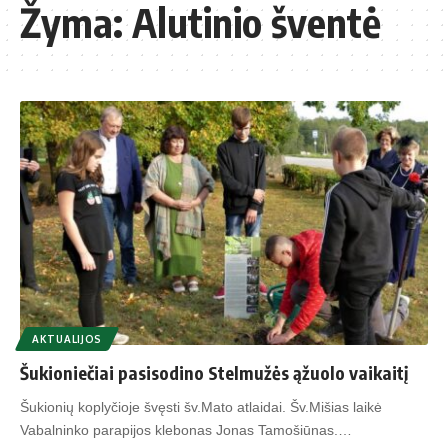
Žyma:
Alutinio šventė
AKTUALIJOS
Šukioniečiai pasisodino Stelmužės ąžuolo vaikaitį
Šukionių koplyčioje švęsti šv.Mato atlaidai. Šv.Mišias laikė
Vabalninko parapijos klebonas Jonas Tamošiūnas.…