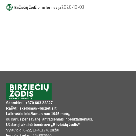
2020-10-03
„Biržiečių žodžio“ informacija
Skambinti: +370 603 22827
Rašyti: skelbimai@birzietis.lt
Laikraštis leidžiamas nuo 1945 metų,
du kartus per savaitę: antradieniais ir penktadieniais.
Uždaroji akcinė bendrovė „Biržiečių žodis“
Vytauto g. 8-22, LT-41174. Biržai
Įmonės kodas:
254807960