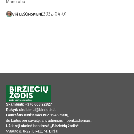
Mano abu…
2022-04-01
Vilė LEŠČINSKIENĖ
Skambinti: +370 603 22827
Rašyti: skelbimai@birzietis.lt
Laikraštis leidžiamas nuo 1945 metų,
du kartus per savaitę: antradieniais ir penktadieniais.
Uždaroji akcinė bendrovė „Biržiečių žodis“
Vytauto g. 8-22, LT-41174. Biržai