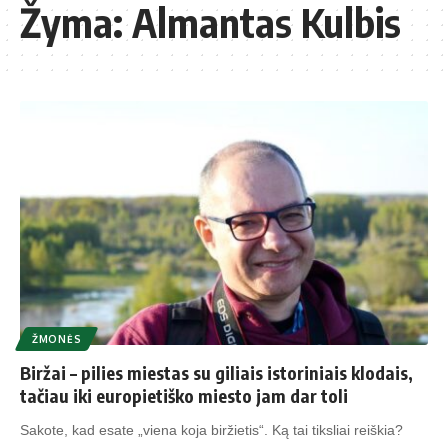
Žyma:
Almantas Kulbis
ŽMONĖS
Biržai – pilies miestas su giliais istoriniais klodais,
tačiau iki europietiško miesto jam dar toli
Sakote, kad esate „viena koja biržietis“. Ką tai tiksliai reiškia?