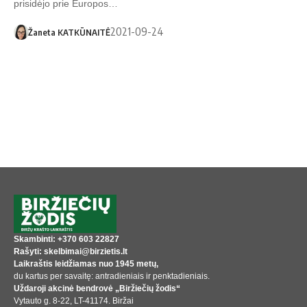
prisidėjo prie Europos…
2021-09-24
Žaneta KATKŪNAITĖ
Skambinti: +370 603 22827
Rašyti: skelbimai@birzietis.lt
Laikraštis leidžiamas nuo 1945 metų,
du kartus per savaitę: antradieniais ir penktadieniais.
Uždaroji akcinė bendrovė „Biržiečių žodis“
Vytauto g. 8-22, LT-41174. Biržai