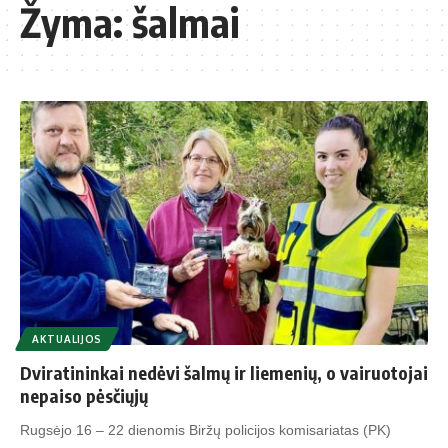
Žyma:
šalmai
AKTUALIJOS
Dviratininkai nedėvi šalmų ir liemenių, o vairuotojai
nepaiso pėsčiųjų
Rugsėjo 16 – 22 dienomis Biržų policijos komisariatas (PK)