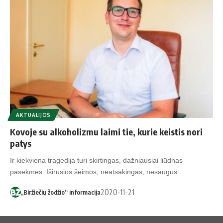
AKTUALIJOS
Kovoje su alkoholizmu laimi tie, kurie keistis nori
patys
Ir kiekviena tragedija turi skirtingas, dažniausiai liūdnas
pasekmes. Iširusios šeimos, neatsakingas, nesaugus…
2020-11-21
„Biržiečių žodžio“ informacija