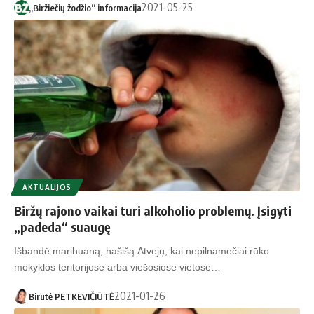
2021-05-25
„Biržiečių žodžio“ informacija
AKTUALIJOS
Biržų rajono vaikai turi alkoholio problemų. Įsigyti
„padeda“ suaugę
Išbandė marihuaną, hašišą Atvejų, kai nepilnamečiai rūko
mokyklos teritorijose arba viešosiose vietose…
2021-01-26
Birutė PETKEVIČIŪTĖ