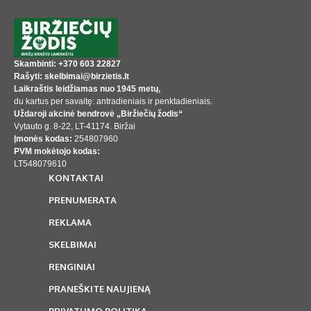
Skambinti: +370 603 22827
Rašyti: skelbimai@birzietis.lt
Laikraštis leidžiamas nuo 1945 metų,
du kartus per savaitę: antradieniais ir penktadieniais.
Uždaroji akcinė bendrovė „Biržiečių žodis“
Vytauto g. 8-22, LT-41174. Biržai
Įmonės kodas:
254807960
PVM mokėtojo kodas:
LT548079610
KONTAKTAI
PRENUMERATA
REKLAMA
SKELBIMAI
RENGINIAI
PRANEŠKITE NAUJIENĄ
PRIVATUMO POLITIKA