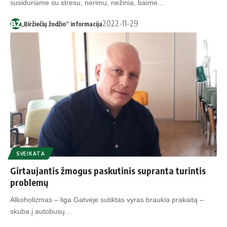
susiduriame su stresu, nerimu, nežinia, baime…
2022-11-29
„Biržiečių žodžio“ informacija
SVEIKATA
Girtaujantis žmogus paskutinis supranta turintis
problemų
Alkoholizmas – liga Gatvėje sutiktas vyras braukia prakaitą –
skuba į autobusų…