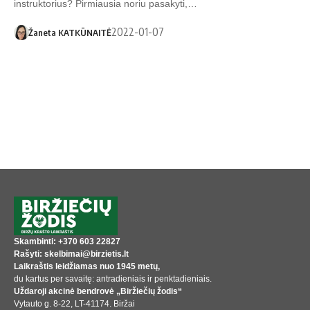
instruktorius? Pirmiausia noriu pasakyti,…
2022-01-07
Žaneta KATKŪNAITĖ
Skambinti: +370 603 22827
Rašyti: skelbimai@birzietis.lt
Laikraštis leidžiamas nuo 1945 metų,
du kartus per savaitę: antradieniais ir penktadieniais.
Uždaroji akcinė bendrovė „Biržiečių žodis“
Vytauto g. 8-22, LT-41174. Biržai