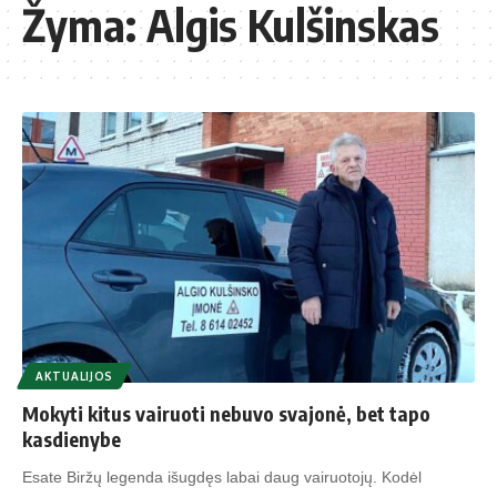
Žyma:
Algis Kulšinskas
AKTUALIJOS
Mokyti kitus vairuoti nebuvo svajonė, bet tapo
kasdienybe
Esate Biržų legenda išugdęs labai daug vairuotojų. Kodėl