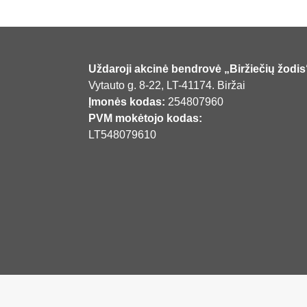
Uždaroji akcinė bendrovė „Biržiečių žodis
Vytauto g. 8-22, LT-41174. Biržai
Įmonės kodas:
254807960
PVM mokėtojo kodas:
LT548079610