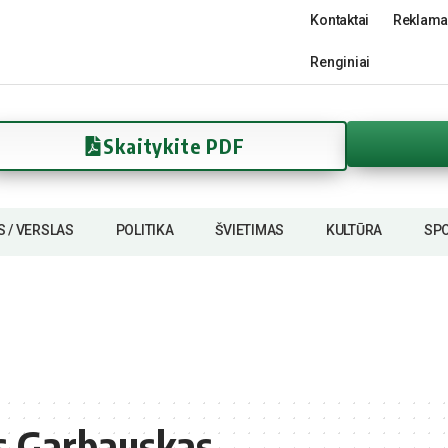
Kontaktai
Reklama
Renginiai
Skaitykite PDF
S / VERSLAS
POLITIKA
ŠVIETIMAS
KULTŪRA
SP
s Garbauskas