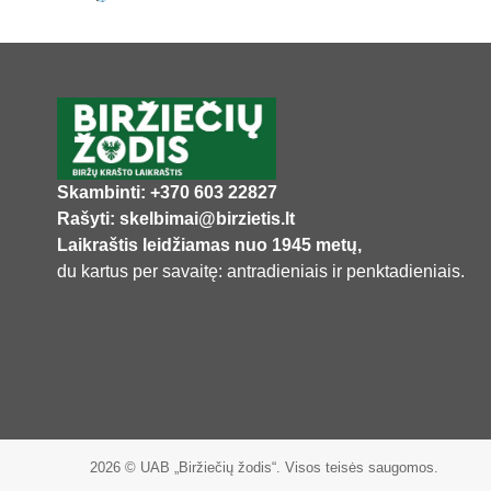
Skambinti: +370 603 22827
Rašyti: skelbimai@birzietis.lt
Laikraštis leidžiamas nuo 1945 metų,
du kartus per savaitę: antradieniais ir penktadieniais.
2026 © UAB „Biržiečių žodis“. Visos teisės saugomos.