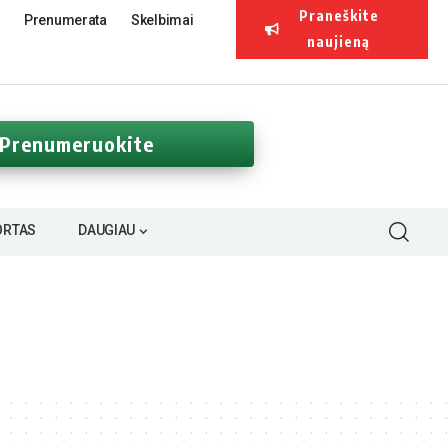
Praneškite
Prenumerata
Skelbimai
naujieną
Prenumeruokite
ORTAS
DAUGIAU