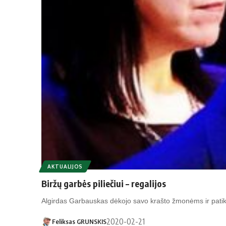
AKTUALIJOS
Biržų garbės piliečiui – regalijos
Al­gir­das Gar­baus­kas dė­ko­jo sa­vo kraš­to žmo­nėms ir pa­ti­k
2020-02-21
Feliksas GRUNSKIS