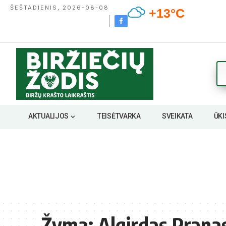
ŠEŠTADIENIS, 2026-08-08
+13°C
AKTUALIJOS
TEISĖTVARKA
SVEIKATA
ŪKI
Žyma:
Algirdas Prana