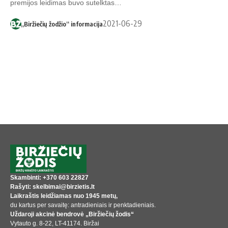
premijos leidimas buvo sutelktas…
2021-06-29
„Biržiečių žodžio“ informacija
Skambinti: +370 603 22827
Rašyti: skelbimai@birzietis.lt
Laikraštis leidžiamas nuo 1945 metų,
du kartus per savaitę: antradieniais ir penktadieniais.
Uždaroji akcinė bendrovė „Biržiečių žodis“
Vytauto g. 8-22, LT-41174. Biržai