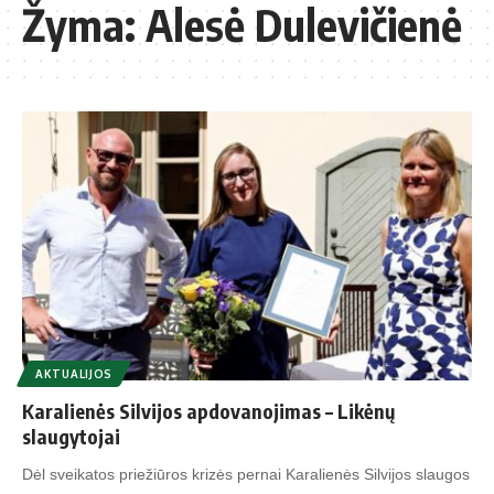
Žyma:
Alesė Dulevičienė
AKTUALIJOS
Karalienės Silvijos apdovanojimas – Likėnų
slaugytojai
Dėl sveikatos priežiūros krizės pernai Karalienės Silvijos slaugos