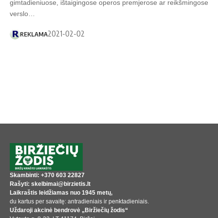
gimtadieniuose, ištaigingose operos premjerose ar reikšmingose
verslo…
2021-02-02
REKLAMA
Skambinti: +370 603 22827
Rašyti: skelbimai@birzietis.lt
Laikraštis leidžiamas nuo 1945 metų,
du kartus per savaitę: antradieniais ir penktadieniais.
Uždaroji akcinė bendrovė „Biržiečių žodis“