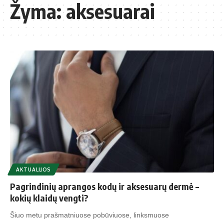
Žyma:
aksesuarai
AKTUALIJOS
Pagrindinių aprangos kodų ir aksesuarų dermė –
kokių klaidų vengti?
Šiuo metu prašmatniuose pobūviuose, linksmuose