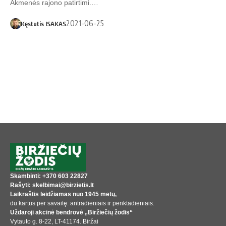
Akmenės rajono patirtimi.…
2021-06-25
Kęstutis ISAKAS
Skambinti: +370 603 22827
Rašyti: skelbimai@birzietis.lt
Laikraštis leidžiamas nuo 1945 metų,
du kartus per savaitę: antradieniais ir penktadieniais.
Uždaroji akcinė bendrovė „Biržiečių žodis“
Vytauto g. 8-22, LT-41174. Biržai