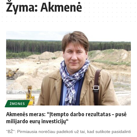
Žyma:
Akmenė
ŽMONĖS
Akmenės meras: “Įtempto darbo rezultatas – pusė
milijardo eurų investicijų“
“BŽ“: Pirmiausia norėčiau padėkoti už tai, kad sutikote pasidalinti