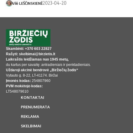
2023-04-20
Vilė LEŠČINSKIENĖ
Skambinti: +370 603 22827
Rašyti: skelbimai@birzietis.lt
Laikraštis leidžiamas nuo 1945 metų,
du kartus per savaitę: antradieniais ir penktadieniais.
Uždaroji akcinė bendrovė „Biržiečių žodis“
Vytauto g. 8-22, LT-41174. Biržai
Įmonės kodas:
254807960
PVM mokėtojo kodas:
LT548079610
KONTAKTAI
PRENUMERATA
REKLAMA
SKELBIMAI