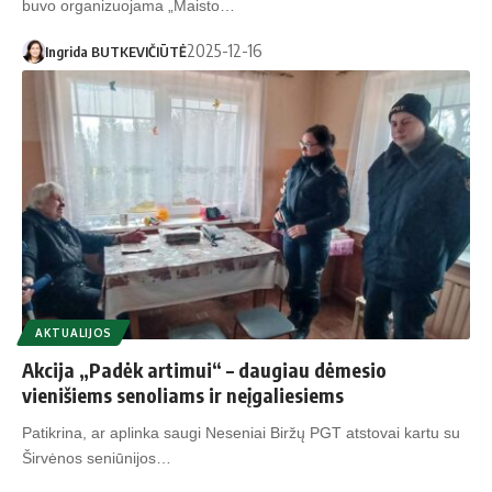
buvo organizuojama „Maisto…
2025-12-16
Ingrida BUTKEVIČIŪTĖ
AKTUALIJOS
Akcija „Padėk artimui“ – daugiau dėmesio
vienišiems senoliams ir neįgaliesiems
Patikrina, ar aplinka saugi Neseniai Biržų PGT atstovai kartu su
Širvėnos seniūnijos…