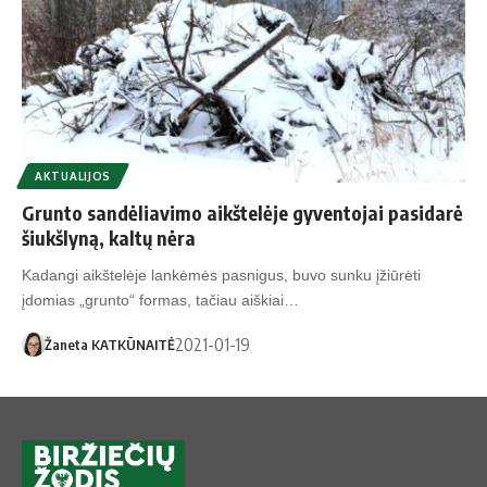
AKTUALIJOS
Grunto sandėliavimo aikštelėje gyventojai pasidarė
šiukšlyną, kaltų nėra
Kadangi aikštelėje lankėmės pasnigus, buvo sunku įžiūrėti
įdomias „grunto“ formas, tačiau aiškiai…
2021-01-19
Žaneta KATKŪNAITĖ