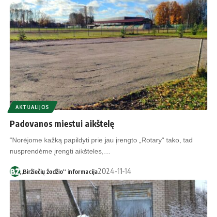
AKTUALIJOS
Padovanos miestui aikštelę
“Norėjome kažką papildyti prie jau įrengto „Rotary“ tako, tad
nusprendėme įrengti aikšteles,…
2024-11-14
„Biržiečių žodžio“ informacija