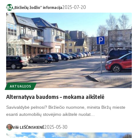
2025-07-20
„Biržiečių žodžio“ informacija
AKTUALIJOS
Alternatyva baudoms – mokama aikštelė
Savivaldybė pelnosi? Biržiečio nuomone, minėta Biržų mieste
esanti automobilių stovėjimo aikštelė nuolat…
2025-05-30
Vilė LEŠČINSKIENĖ