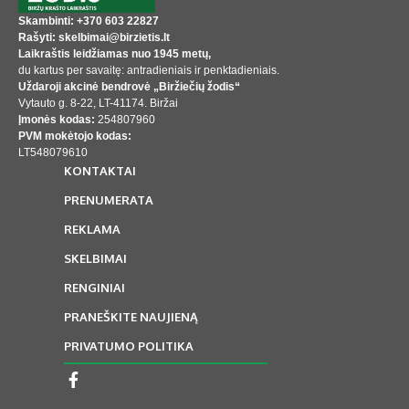
Skambinti: +370 603 22827
Rašyti: skelbimai@birzietis.lt
Laikraštis leidžiamas nuo 1945 metų,
du kartus per savaitę: antradieniais ir penktadieniais.
Uždaroji akcinė bendrovė „Biržiečių žodis“
Vytauto g. 8-22, LT-41174. Biržai
Įmonės kodas:
254807960
PVM mokėtojo kodas:
LT548079610
KONTAKTAI
PRENUMERATA
REKLAMA
SKELBIMAI
RENGINIAI
PRANEŠKITE NAUJIENĄ
PRIVATUMO POLITIKA