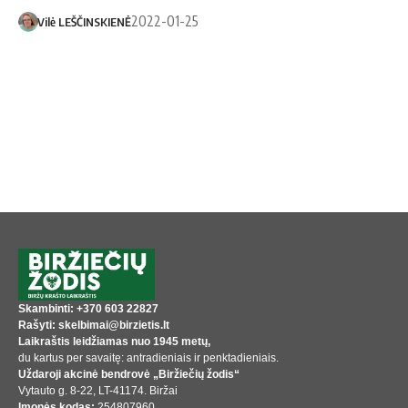
2022-01-25
Vilė LEŠČINSKIENĖ
Skambinti: +370 603 22827
Rašyti: skelbimai@birzietis.lt
Laikraštis leidžiamas nuo 1945 metų,
du kartus per savaitę: antradieniais ir penktadieniais.
Uždaroji akcinė bendrovė „Biržiečių žodis“
Vytauto g. 8-22, LT-41174. Biržai
Įmonės kodas:
254807960