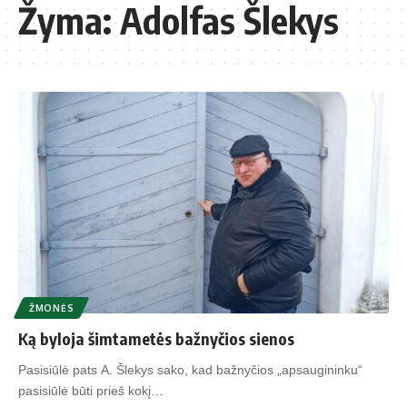
Žyma:
Adolfas Šlekys
ŽMONĖS
Ką byloja šimtametės bažnyčios sienos
Pasisiūlė pats A. Šlekys sako, kad bažnyčios „apsaugininku“
pasisiūlė būti prieš kokį…