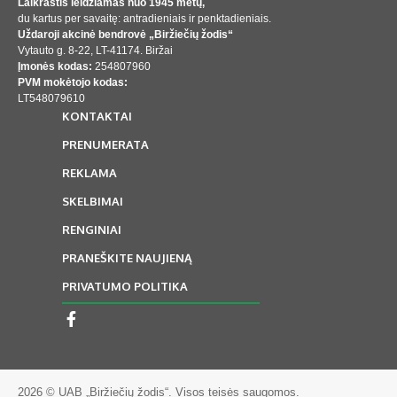
Laikraštis leidžiamas nuo 1945 metų,
du kartus per savaitę: antradieniais ir penktadieniais.
Uždaroji akcinė bendrovė „Biržiečių žodis“
Vytauto g. 8-22, LT-41174. Biržai
Įmonės kodas:
254807960
PVM mokėtojo kodas:
LT548079610
KONTAKTAI
PRENUMERATA
REKLAMA
SKELBIMAI
RENGINIAI
PRANEŠKITE NAUJIENĄ
PRIVATUMO POLITIKA
2026 © UAB „Biržiečių žodis“. Visos teisės saugomos.