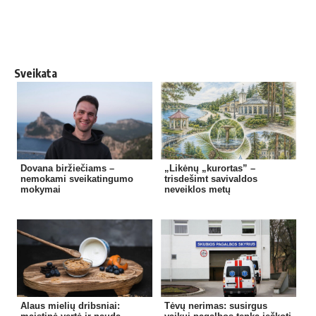
Sveikata
Dovana biržiečiams –
„Likėnų „kurortas” –
nemokami sveikatingumo
trisdešimt savivaldos
mokymai
neveiklos metų
Alaus mielių dribsniai:
Tėvų nerimas: susirgus