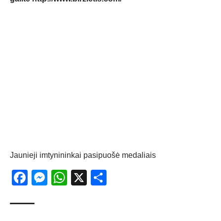
Jaunieji imtynininkai pasipuošė medaliais
Facebook
Messenger
WhatsApp
X
Share