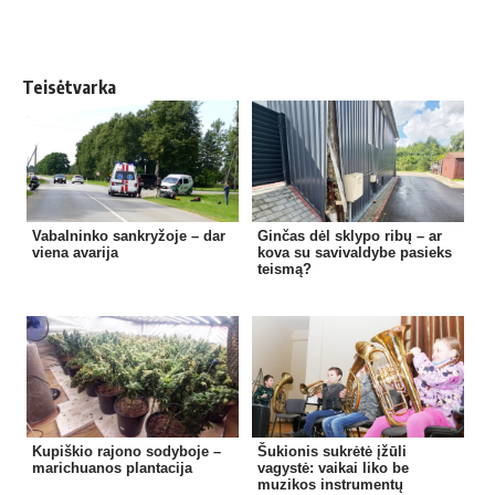
Teisėtvarka
Vabalninko sankryžoje – dar
Ginčas dėl sklypo ribų – ar
viena avarija
kova su savivaldybe pasieks
teismą?
Kupiškio rajono sodyboje –
Šukionis sukrėtė įžūli
marichuanos plantacija
vagystė: vaikai liko be
muzikos instrumentų