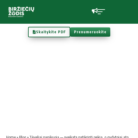
Skaitykite PDF
Prenumeruokite
Home
»
Blog
»
Tė­ve­liai pa­ni­kuo­ja — svei­ka­tą pa­tik­ri­nti reikia, o gy­dy­to­jai ato­sto­gau­ja