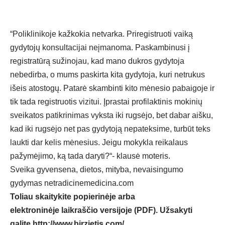
“Poliklinikoje kažkokia netvarka. Priregistruoti vaiką
gydytojų konsultacijai neįmanoma. Paskambinusi į
registratūrą sužinojau, kad mano dukros gydytoja
nebedirba, o mums paskirta kita gydytoja, kuri netrukus
išeis atostogų. Patarė skambinti kito mėnesio pabaigoje ir
tik tada registruotis vizitui. Įprastai profilaktinis mokinių
sveikatos patikrinimas vyksta iki rugsėjo, bet dabar aišku,
kad iki rugsėjo net pas gydytoją nepateksime, turbūt teks
laukti dar kelis mėnesius. Jeigu mokykla reikalaus
pažymėjimo, ką tada daryti?“- klausė moteris.
Sveika gyvensena, dietos, mityba, nevaisingumo
gydymas
netradicinemedicina.com
Toliau skaitykite popierinėje arba
elektroninėje laikraščio versijoje (PDF). Užsakyti
galite
http://www.birzietis.com/