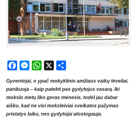
Facebook
Messenger
WhatsApp
X
Share
Gyventojai, o ypač mokyklinio amžiaus vaikų tėveliai,
panikuoja – kaip patekti pas gydytojus vasarą. Iki
mokslo metų liko geras mėnesis, todėl jau dabar
aišku, kad ne visi moksleiviai sveikatos pažymas
pristatys laiku, nes gydytojai atostogauja.