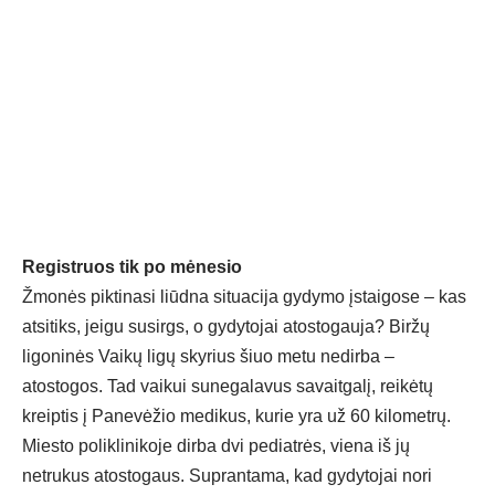
Registruos tik po mėnesio
Žmonės piktinasi liūdna situacija gydymo įstaigose – kas
atsitiks, jeigu susirgs, o gydytojai atostogauja? Biržų
ligoninės Vaikų ligų skyrius šiuo metu nedirba –
atostogos. Tad vaikui sunegalavus savaitgalį, reikėtų
kreiptis į Panevėžio medikus, kurie yra už 60 kilometrų.
Miesto poliklinikoje dirba dvi pediatrės, viena iš jų
netrukus atostogaus. Suprantama, kad gydytojai nori