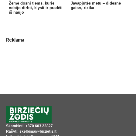
Žemė dosni tiems, kurie
Javapjūtės metu – didesnė
nebijo dirbti, klysti ir pradėti
gaisrų rizika
iš naujo
Reklama
Skambinti: +370 603 22827
Rašyti: skelbimai@birzietis.lt