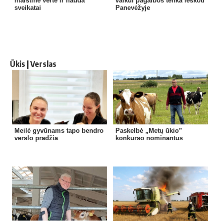
maistinė vertė ir nauda
vaikui pagalbos tenka ieškoti
sveikatai
Panevėžyje
Ūkis | Verslas
Meilė gyvūnams tapo bendro
Paskelbė „Metų ūkio”
verslo pradžia
konkurso nominantus