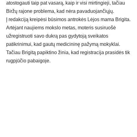
atostogauti taip pat vasarą, kaip ir visi mirtingieji, tačiau
Biržų rajone problema, kad nėra pavaduojančiųjų.
Į redakciją kreipėsi būsimos antrokės Lėjos mama Brigita.
Artėjant naujiems mokslo metas, moteris susiruošė
užregistruoti savo dukrą pas gydytoją sveikatos
patikrinimui, kad gautų medicininę pažymą mokyklai.
Tačiau Brigitą papiktino žinia, kad registracija prasidės tik
rugpjūčio pabaigoje.