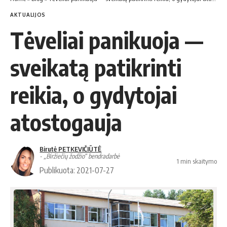
AKTUALIJOS
Tė­ve­liai pa­ni­kuo­ja —
svei­ka­tą pa­tik­ri­nti
reikia, o gy­dy­to­jai
ato­sto­gau­ja
Birutė PETKEVIČIŪTĖ
- „Biržiečių žodžio“ bendradarbė
1 min skaitymo
Publikuota: 2021-07-27