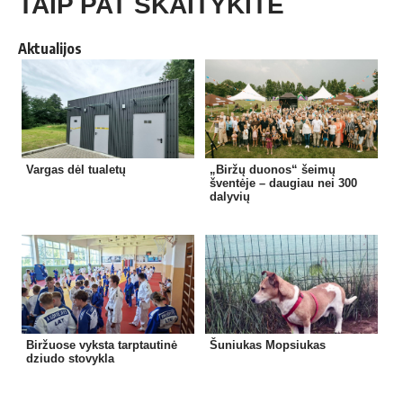
TAIP PAT SKAITYKITE
Aktualijos
Vargas dėl tualetų
„Biržų duonos“ šeimų
šventėje – daugiau nei 300
dalyvių
Biržuose vyksta tarptautinė
Šuniukas Mopsiukas
dziudo stovykla