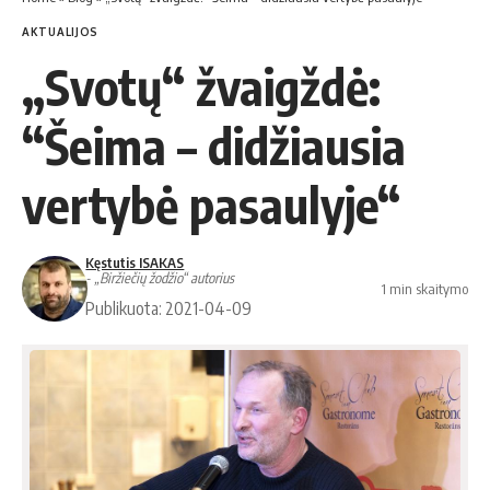
AKTUALIJOS
„Svotų“ žvaigždė:
“Šeima – didžiausia
vertybė pasaulyje“
Kęstutis ISAKAS
- „Biržiečių žodžio“ autorius
1 min skaitymo
Publikuota: 2021-04-09