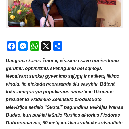
Facebook
Messenger
WhatsApp
X
Share
Dauguma kaimo žmonių išsiskiria savo nuoširdumu,
gerumu, optimizmu, svetingumu bei sąmoju.
Nepaisant sunkių gyvenimo sąlygų ir netikėtų likimo
vingių, jie niekada nepraranda šių savybių. Būtent
toks žmogus yra populiaraus dabartinio Ukrainos
prezidento Vladimiro Zelenskio prodiusuoto
televizijos serialo “Svotai” pagrindinis veikėjas Ivanas
Budko, kurį puikiai įkūnijo Rusijos aktorius Fiodoras
Dobronravovas, 50 metų amžiaus sulaukęs visuotinio