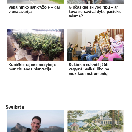
Vabalninko sankryžoje – dar
Ginčas dėl sklypo ribų – ar
viena avarija
kova su savivaldybe pasieks
teismą?
Kupiškio rajono sodyboje –
Šukionis sukrėtė įžūli
marichuanos plantacija
vagystė: vaikai liko be
muzikos instrumentų
Sveikata