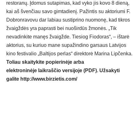
restoranų. Įdomus sutapimas, kad vyko jis kovo 8 dieną,
kai aš švenčiau savo gimtadienį. Pažintis su aktoriumi F.
Dobronravovu dar labiau sustiprino nuomonę, kad tikros
žvaigždės yra paprasti bei nuoširdūs žmonės. „Tik
nevadinkite manęs žvaigžde. Tiesiog Fiodoras“, – ištarė
aktorius, su kuriuo mane supažindino garsaus Latvijos
kino festivalio „Baltijos perlas“ direktorė Marina Lipčenka.
Toliau skaitykite popierinėje arba
elektroninėje laikraščio versijoje (PDF). Užsakyti
galite
http://www.birzietis.com/