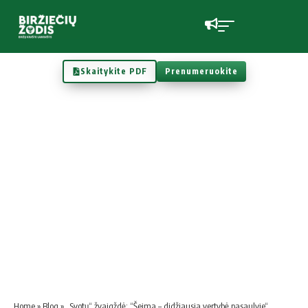
Skaitykite PDF
Prenumeruokite
Home
»
Blog
»
„Svotų“ žvaigždė: “Šeima – didžiausia vertybė pasaulyje“