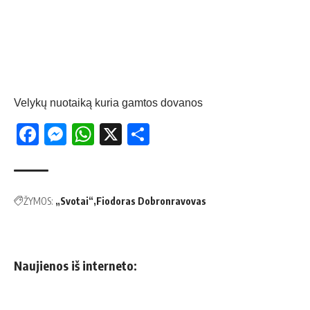
Velykų nuotaiką kuria gamtos dovanos
Facebook
Messenger
WhatsApp
X
Share
ŽYMOS:
„Svotai“
Fiodoras Dobronravovas
Naujienos iš interneto: