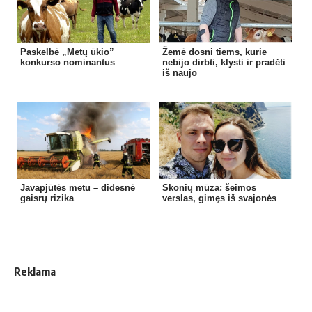
Paskelbė „Metų ūkio”
Žemė dosni tiems, kurie
konkurso nominantus
nebijo dirbti, klysti ir pradėti
iš naujo
Javapjūtės metu – didesnė
Skonių mūza: šeimos
gaisrų rizika
verslas, gimęs iš svajonės
Reklama