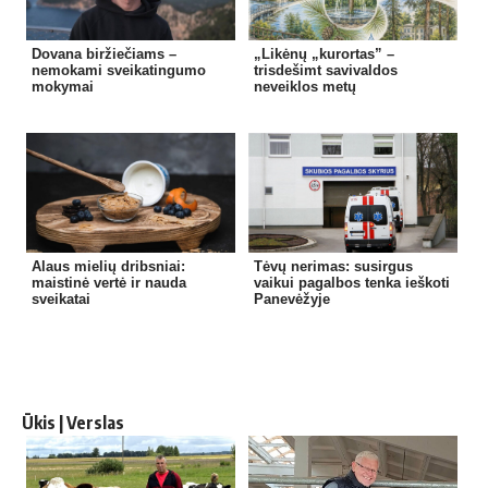
Dovana biržiečiams –
„Likėnų „kurortas” –
nemokami sveikatingumo
trisdešimt savivaldos
mokymai
neveiklos metų
Alaus mielių dribsniai:
Tėvų nerimas: susirgus
maistinė vertė ir nauda
vaikui pagalbos tenka ieškoti
sveikatai
Panevėžyje
Ūkis | Verslas