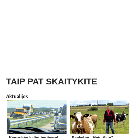
TAIP PAT SKAITYKITE
Aktualijos
Kantrybės keliaujantiems!
Paskelbė „Metų ūkio”