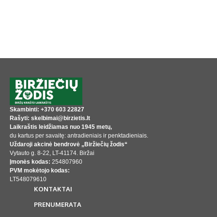
Skambinti: +370 603 22827
Rašyti: skelbimai@birzietis.lt
Laikraštis leidžiamas nuo 1945 metų,
du kartus per savaitę: antradieniais ir penktadieniais.
Uždaroji akcinė bendrovė „Biržiečių žodis“
Vytauto g. 8-22, LT-41174. Biržai
Įmonės kodas:
254807960
PVM mokėtojo kodas:
LT548079610
KONTAKTAI
PRENUMERATA