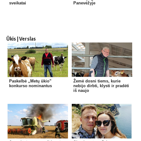
sveikatai
Panevėžyje
Ūkis | Verslas
Paskelbė „Metų ūkio”
Žemė dosni tiems, kurie
konkurso nominantus
nebijo dirbti, klysti ir pradėti
iš naujo