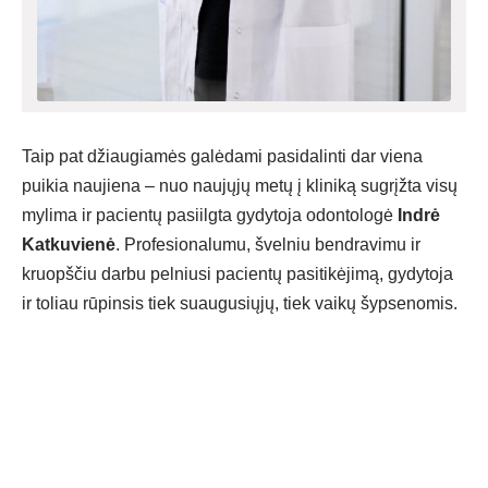
Taip pat džiaugiamės galėdami pasidalinti dar viena
puikia naujiena – nuo naujųjų metų į kliniką sugrįžta visų
mylima ir pacientų pasiilgta gydytoja odontologė
Indrė
Katkuvienė
. Profesionalumu, švelniu bendravimu ir
kruopščiu darbu pelniusi pacientų pasitikėjimą, gydytoja
ir toliau rūpinsis tiek suaugusiųjų, tiek vaikų šypsenomis.