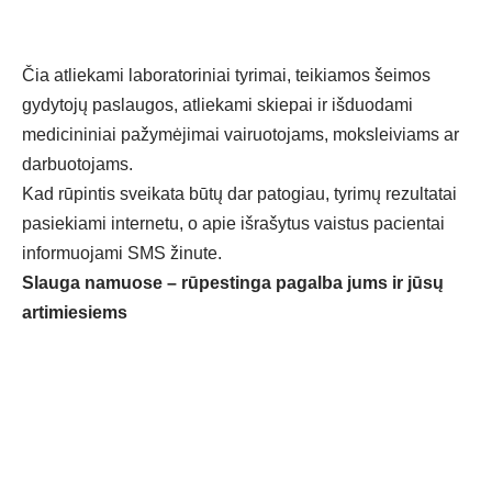
Čia atliekami laboratoriniai tyrimai, teikiamos šeimos
gydytojų paslaugos, atliekami skiepai ir išduodami
medicininiai pažymėjimai vairuotojams, moksleiviams ar
darbuotojams.
Kad rūpintis sveikata būtų dar patogiau, tyrimų rezultatai
pasiekiami internetu, o apie išrašytus vaistus pacientai
informuojami SMS žinute.
Slauga namuose – rūpestinga pagalba jums ir jūsų
artimiesiems