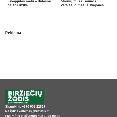
Javapjūtės metu – didesnė
Skonių mūza: šeimos
gaisrų rizika
verslas, gimęs iš svajonės
Reklama
Skambinti: +370 603 22827
Rašyti: skelbimai@birzietis.lt
Laikraštis leidžiamas nuo 1945 metų,