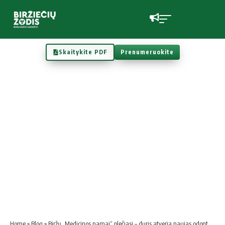
Skaitykite PDF
Prenumeruokite
Home
»
Blog
»
Biržų „Medicinos namai“ plečiasi – duris atveria naujas odontologijos kabinetas