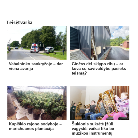
Teisėtvarka
Vabalninko sankryžoje – dar
Ginčas dėl sklypo ribų – ar
viena avarija
kova su savivaldybe pasieks
teismą?
Kupiškio rajono sodyboje –
Šukionis sukrėtė įžūli
marichuanos plantacija
vagystė: vaikai liko be
muzikos instrumentų