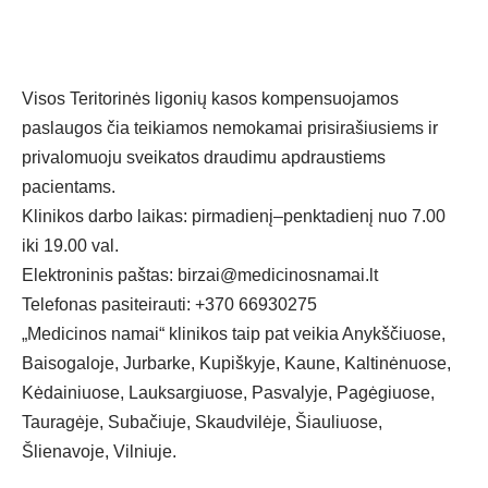
Visos Teritorinės ligonių kasos kompensuojamos
paslaugos čia teikiamos nemokamai prisirašiusiems ir
privalomuoju sveikatos draudimu apdraustiems
pacientams.
Klinikos darbo laikas: pirmadienį–penktadienį nuo 7.00
iki 19.00 val.
Elektroninis paštas: birzai@medicinosnamai.lt
Telefonas pasiteirauti: +370 66930275
„Medicinos namai“ klinikos taip pat veikia Anykščiuose,
Baisogaloje, Jurbarke, Kupiškyje, Kaune, Kaltinėnuose,
Kėdainiuose, Lauksargiuose, Pasvalyje, Pagėgiuose,
Tauragėje, Subačiuje, Skaudvilėje, Šiauliuose,
Šlienavoje, Vilniuje.