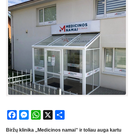
Facebook
Messenger
WhatsApp
X
Share
Biržų klinika „Medicinos namai“ ir toliau auga kartu