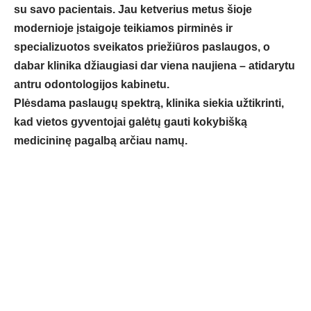
su savo pacientais. Jau ketverius metus šioje
modernioje įstaigoje teikiamos pirminės ir
specializuotos sveikatos priežiūros paslaugos, o
dabar klinika džiaugiasi dar viena naujiena – atidarytu
antru odontologijos kabinetu.
Plėsdama paslaugų spektrą, klinika siekia užtikrinti,
kad vietos gyventojai galėtų gauti kokybišką
medicininę pagalbą arčiau namų.