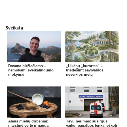
Sveikata
Dovana biržiečiams –
„Likėnų „kurortas” –
nemokami sveikatingumo
trisdešimt savivaldos
mokymai
neveiklos metų
Alaus mielių dribsniai:
Tėvų nerimas: susirgus
maistinė vertė ir nauda
vaikui pagalbos tenka ieškoti