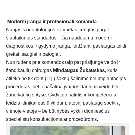
Moderni įranga ir profesionali komanda
Naujasis odontologijos kabinetas įrengtas pagal
šiuolaikinius standartus – čia naudojama moderni
diagnostikos ir gydymo įranga, leidžianti paslaugas teikti
greitai, saugiai ir patogiai.
Nuo rudens prie komandos taip pat prisijungė veido ir
žandikaulių chirurgas
Mindaugas Žukauskas
, kuris
atlieka ne tik dantų ir jų šaknų šalinimo bei implantacijos
procedūras, bet ir pašalina įvairius darinius veido bei
žandikaulių srityse. Gydytojo patirtis ir kompetencija
leidžia klinikai pasiūlyti dar platesnį paslaugų spektrą
vienoje vietoje – be būtinybės vykti į didmiesčius
specialistų konsultacijoms ar procedūroms.