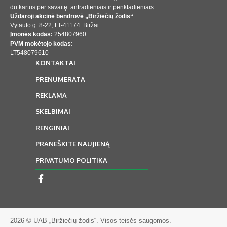
du kartus per savaitę: antradieniais ir penktadieniais.
Uždaroji akcinė bendrovė „Biržiečių žodis“
Vytauto g. 8-22, LT-41174. Biržai
Įmonės kodas:
254807960
PVM mokėtojo kodas:
LT548079610
KONTAKTAI
PRENUMERATA
REKLAMA
SKELBIMAI
RENGINIAI
PRANEŠKITE NAUJIENĄ
PRIVATUMO POLITIKA
2026 © UAB „Biržiečių žodis“. Visos teisės saugomos.