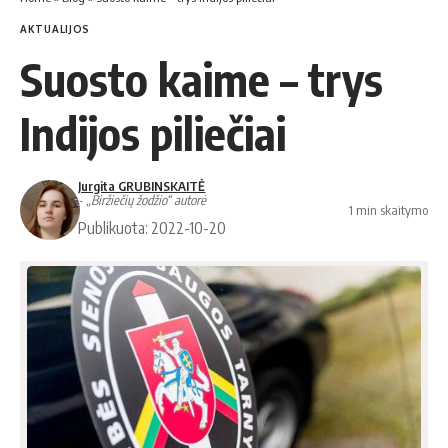
AKTUALIJOS
Suosto kaime – trys
Indijos piliečiai
Jurgita GRUBINSKAITĖ
- „Biržiečių žodžio“ autorė
1 min skaitymo
Publikuota: 2022-10-20