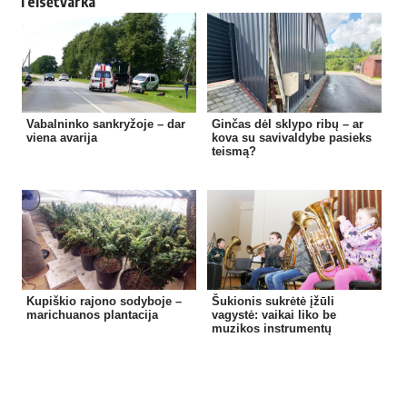
Teisėtvarka
Vabalninko sankryžoje – dar
Ginčas dėl sklypo ribų – ar
viena avarija
kova su savivaldybe pasieks
teismą?
Kupiškio rajono sodyboje –
Šukionis sukrėtė įžūli
marichuanos plantacija
vagystė: vaikai liko be
muzikos instrumentų