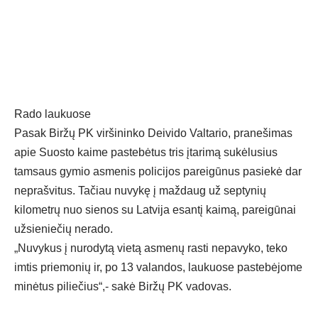
Rado laukuose
Pasak Biržų PK viršininko Deivido Valtario, pranešimas
apie Suosto kaime pastebėtus tris įtarimą sukėlusius
tamsaus gymio asmenis policijos pareigūnus pasiekė dar
neprašvitus. Tačiau nuvykę į maždaug už septynių
kilometrų nuo sienos su Latvija esantį kaimą, pareigūnai
užsieniečių nerado.
„Nuvykus į nurodytą vietą asmenų rasti nepavyko, teko
imtis priemonių ir, po 13 valandos, laukuose pastebėjome
minėtus piliečius“,- sakė Biržų PK vadovas.