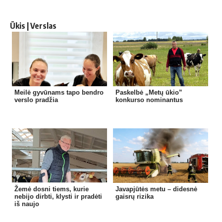
Ūkis | Verslas
Meilė gyvūnams tapo bendro
Paskelbė „Metų ūkio”
verslo pradžia
konkurso nominantus
Žemė dosni tiems, kurie
Javapjūtės metu – didesnė
nebijo dirbti, klysti ir pradėti
gaisrų rizika
iš naujo