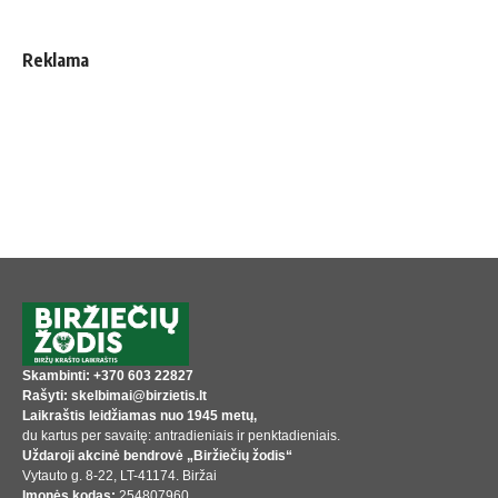
Reklama
Skambinti: +370 603 22827
Rašyti: skelbimai@birzietis.lt
Laikraštis leidžiamas nuo 1945 metų,
du kartus per savaitę: antradieniais ir penktadieniais.
Uždaroji akcinė bendrovė „Biržiečių žodis“
Vytauto g. 8-22, LT-41174. Biržai
Įmonės kodas:
254807960