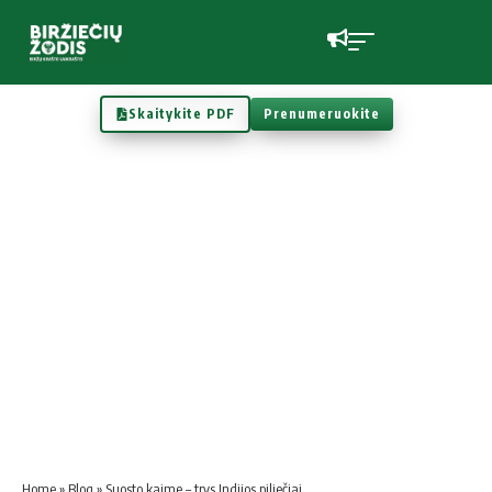
Skaitykite PDF
Prenumeruokite
Home
»
Blog
»
Suosto kaime – trys Indijos piliečiai