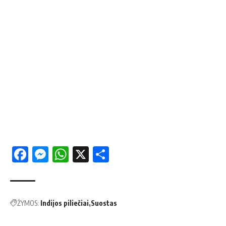
Facebook
Messenger
WhatsApp
X
Share
ŽYMOS:
Indijos piliečiai
Suostas