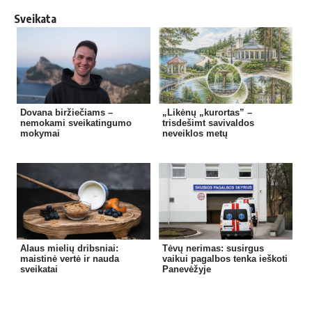
Sveikata
Dovana biržiečiams –
„Likėnų „kurortas” –
nemokami sveikatingumo
trisdešimt savivaldos
mokymai
neveiklos metų
Alaus mielių dribsniai:
Tėvų nerimas: susirgus
maistinė vertė ir nauda
vaikui pagalbos tenka ieškoti
sveikatai
Panevėžyje