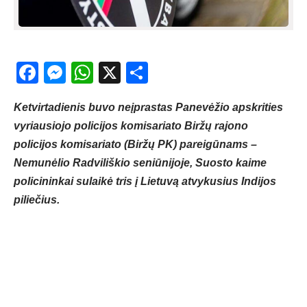
Facebook
Messenger
WhatsApp
X
Share
Ketvirtadienis buvo neįprastas Panevėžio apskrities
vyriausiojo policijos komisariato Biržų rajono
policijos komisariato (Biržų PK) pareigūnams –
Nemunėlio Radviliškio seniūnijoje, Suosto kaime
policininkai sulaikė tris į Lietuvą atvykusius Indijos
piliečius.