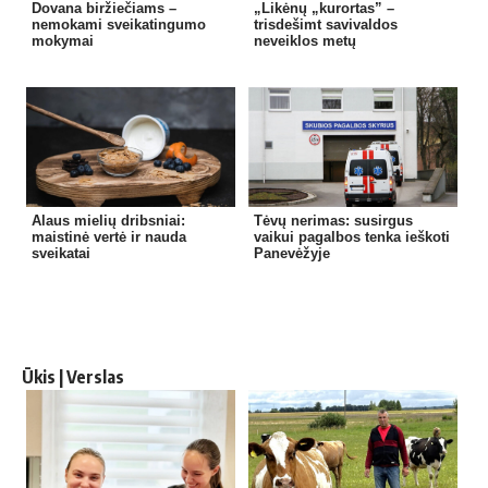
Dovana biržiečiams –
„Likėnų „kurortas” –
nemokami sveikatingumo
trisdešimt savivaldos
mokymai
neveiklos metų
Alaus mielių dribsniai:
Tėvų nerimas: susirgus
maistinė vertė ir nauda
vaikui pagalbos tenka ieškoti
sveikatai
Panevėžyje
Ūkis | Verslas