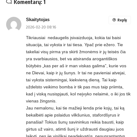
Komentarų: 1
Skaitytojas
Reply
2026-02-20 08:16
Tikriausiai nedaugelis įsivaizduoja, kokia tai baisi
situacija, tai vyksta ir tai tiesa. Ypač prie ežero. Tie
takeliai visų pirma yra skirti žmonėms ir jų teisės čia
yra svarbiausios, bet va atsiranda arogantiškos
būtybės „kas per aš ir man viskas galima”, kurie vos
ne Dievai, kaip ir jų šunys. Ir tai ne pavieniai atvejai,
tai vyksta sistemingai, kiekvieną dieną. Tai kaip
uždelsto veikimo bomba ir tik pas mus taip priimta,
kad į viską nusispjauti, kol neįvyko nelaimė, o iki jos tik
vienas žingsnis.
Jau nemalonu, kai tie mažieji lenda prie kojų, tai ką
bekalbėti apie pslaidus vilkšunius, stafordšyrus ir
panašiai! Tokius šunų savininkus reikia bausti, kaip
girtus už vairo, atimti šunį ir uždrausti daugiau juos
laikyti, nes jie visiškai neadekvatūs, nesuprantantys