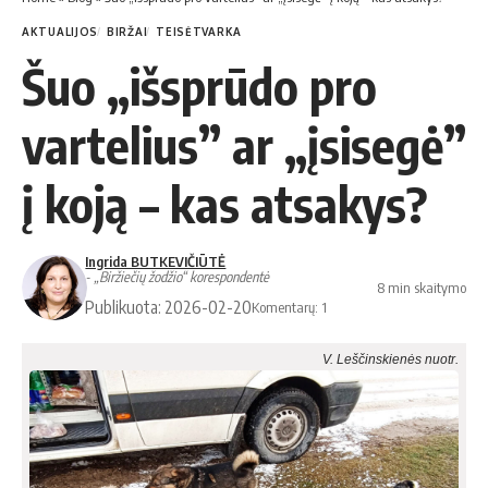
AKTUALIJOS
BIRŽAI
TEISĖTVARKA
Šuo „išsprūdo pro
vartelius” ar „įsisegė”
į koją – kas atsakys?
Ingrida BUTKEVIČIŪTĖ
- „Biržiečių žodžio“ korespondentė
8 min skaitymo
Publikuota: 2026-02-20
Komentarų: 1
V. Leščinskienės nuotr.