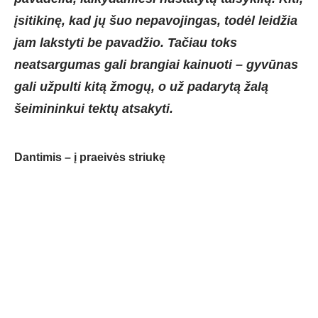
įsitikinę, kad jų šuo nepavojingas, todėl leidžia
jam lakstyti be pavadžio. Tačiau toks
neatsargumas gali brangiai kainuoti – gyvūnas
gali užpulti kitą žmogų, o už padarytą žalą
šeimininkui tektų atsakyti.
Dantimis – į praeivės striukę