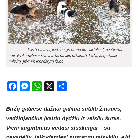
Pasiteisinimai, kad šuo „išsprūdo pro vartelius“, neatleidžia
nuo atsakomybės – šeimininkai privalo užtikrinti, kad jų augintiniai
nekeltų grėsmės ir nedarytų žalos.
Facebook
Messenger
WhatsApp
X
Share
Biržų gatvėse dažnai galima sutikti žmones,
vedžiojančius įvairių dydžių ir veislių šunis.
Vieni augintinius vedasi atsakingai – su
pavadėliu, laikydamiesi nustatytų taisyklių. Kiti,