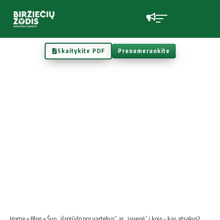
Skaitykite PDF
Prenumeruokite
Home
»
Blog
»
Šuo „išsprūdo pro vartelius” ar „įsisegė” į koją – kas atsakys?