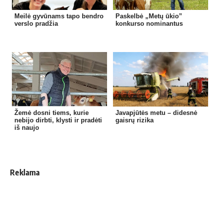
Meilė gyvūnams tapo bendro
Paskelbė „Metų ūkio”
verslo pradžia
konkurso nominantus
Žemė dosni tiems, kurie
Javapjūtės metu – didesnė
nebijo dirbti, klysti ir pradėti
gaisrų rizika
iš naujo
Reklama