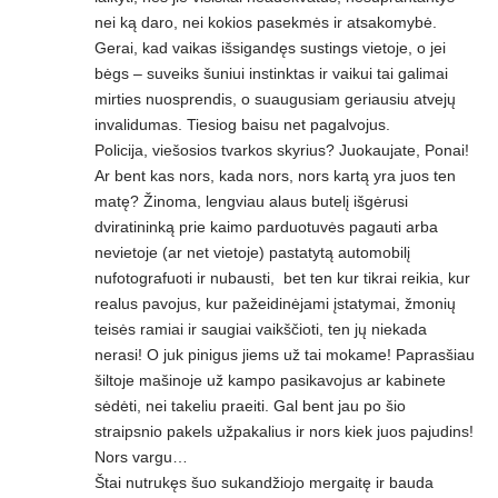
nei ką daro, nei kokios pasekmės ir atsakomybė.
Gerai, kad vaikas išsigandęs sustings vietoje, o jei
bėgs – suveiks šuniui instinktas ir vaikui tai galimai
mirties nuosprendis, o suaugusiam geriausiu atvejų
invalidumas. Tiesiog baisu net pagalvojus.
Policija, viešosios tvarkos skyrius? Juokaujate, Ponai!
Ar bent kas nors, kada nors, nors kartą yra juos ten
matę? Žinoma, lengviau alaus butelį išgėrusi
dviratininką prie kaimo parduotuvės pagauti arba
nevietoje (ar net vietoje) pastatytą automobilį
nufotografuoti ir nubausti, bet ten kur tikrai reikia, kur
realus pavojus, kur pažeidinėjami įstatymai, žmonių
teisės ramiai ir saugiai vaikščioti, ten jų niekada
nerasi! O juk pinigus jiems už tai mokame! Paprasšiau
šiltoje mašinoje už kampo pasikavojus ar kabinete
sėdėti, nei takeliu praeiti. Gal bent jau po šio
straipsnio pakels užpakalius ir nors kiek juos pajudins!
Nors vargu…
Štai nutrukęs šuo sukandžiojo mergaitę ir bauda