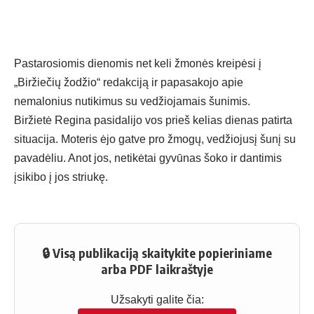
Pastarosiomis dienomis net keli žmonės kreipėsi į
„Biržiečių žodžio“ redakciją ir papasakojo apie
nemalonius nutikimus su vedžiojamais šunimis.
Biržietė Regina pasidalijo vos prieš kelias dienas patirta
situacija. Moteris ėjo gatve pro žmogų, vedžiojusį šunį su
pavadėliu. Anot jos, netikėtai gyvūnas šoko ir dantimis
įsikibo į jos striukę.
🔒 Visą publikaciją skaitykite popieriniame
arba PDF laikraštyje
Užsakyti galite čia: