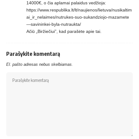
14000€, o čia aplamai palaidus vedžioja:
https://www.respublika.lt/lt/naujienos/lietuva/nusikaltim
ai_ir_nelaimes/nutrukes-suo-sukandziojo-mazamete
—savininkei-byla-nutraukta/
Ačiū „Biržiečiui”, kad parašėte apie tai.
Parašykite komentarą
El. pašto adresas nebus skelbiamas.