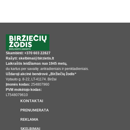
Skambinti: +370 603 22827
Rašyti: skelbimai@birzietis.lt
Laikraštis leidžiamas nuo 1945 metų,
du kartus per savaitę: antradieniais ir penktadieniais.
Uždaroji akcinė bendrovė „Biržiečių žodis“
Vytauto g. 8-22, LT-41174. Biržai
Įmonės kodas:
254807960
PVM mokėtojo kodas:
LT548079610
KONTAKTAI
PRENUMERATA
REKLAMA
SKELBIMAI