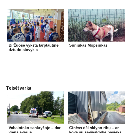
Biržuose vyksta tarptautinė
Šuniukas Mopsiukas
dziudo stovykla
Teisėtvarka
Vabalninko sankryžoje – dar
Ginčas dėl sklypo ribų – ar
viena avarija
kova su savivaldybe pasieks