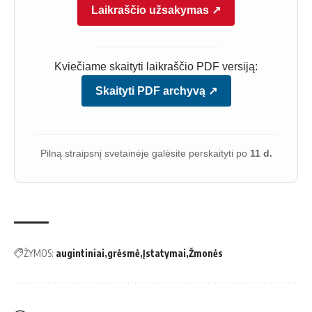
Laikraščio užsakymas ↗
Kviečiame skaityti laikraščio PDF versiją:
Skaityti PDF archyvą ↗
Pilną straipsnį svetainėje galėsite perskaityti po
11 d.
ŽYMOS:
augintiniai
grėsmė
Įstatymai
Žmonės