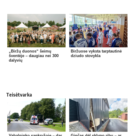
„Biržų duonos“ šeimų
Biržuose vyksta tarptautinė
šventėje – daugiau nei 300
dziudo stovykla
dalyvių
Teisėtvarka
Vabalninko sankryžoje – dar
Ginčas dėl sklypo ribų – ar