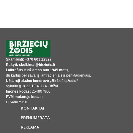
Skambinti: +370 603 22827
Rašyti: skelbimai@birzietis.lt
Laikraštis leidžiamas nuo 1945 metų,
du kartus per savaitę: antradieniais ir penktadieniais.
Uždaroji akcinė bendrovė „Biržiečių žodis“
Vytauto g. 8-22, LT-41174. Biržai
Įmonės kodas:
254807960
PVM mokėtojo kodas:
LT548079610
KONTAKTAI
PRENUMERATA
REKLAMA