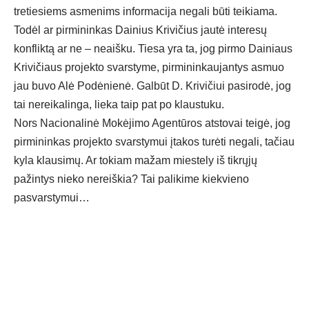
tretiesiems asmenims informacija negali būti teikiama.
Todėl ar pirmininkas Dainius Krivičius jautė interesų
konfliktą ar ne – neaišku. Tiesa yra ta, jog pirmo Dainiaus
Krivičiaus projekto svarstyme, pirmininkaujantys asmuo
jau buvo Alė Podėnienė. Galbūt D. Krivičiui pasirodė, jog
tai nereikalinga, lieka taip pat po klaustuku.
Nors Nacionalinė Mokėjimo Agentūros atstovai teigė, jog
pirmininkas projekto svarstymui įtakos turėti negali, tačiau
kyla klausimų. Ar tokiam mažam miestely iš tikrųjų
pažintys nieko nereiškia? Tai palikime kiekvieno
pasvarstymui…