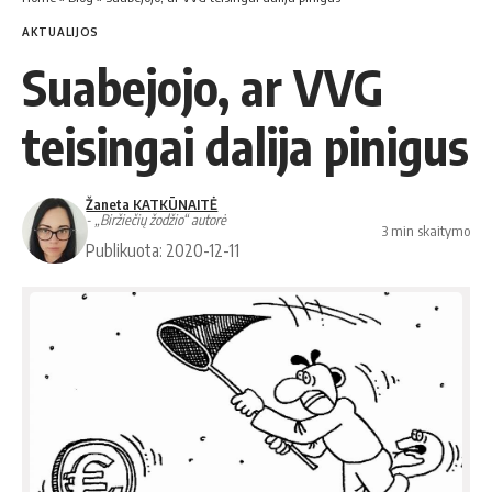
AKTUALIJOS
Suabejojo, ar VVG
teisingai dalija pinigus
Žaneta KATKŪNAITĖ
- „Biržiečių žodžio“ autorė
3 min skaitymo
Publikuota: 2020-12-11