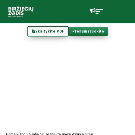
Skaitykite PDF
Prenumeruokite
Home
»
Blog
»
Suabejojo, ar VVG teisingai dalija pinigus