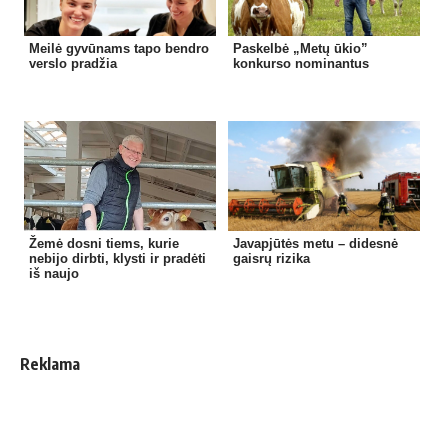
Meilė gyvūnams tapo bendro
Paskelbė „Metų ūkio”
verslo pradžia
konkurso nominantus
Žemė dosni tiems, kurie
Javapjūtės metu – didesnė
nebijo dirbti, klysti ir pradėti
gaisrų rizika
iš naujo
Reklama