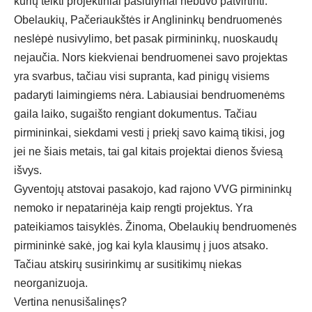
kurių teikti projektiniai pasiūlymai nebuvo patvirtinti.
Obelaukių, Pačeriaukštės ir Anglininkų bendruomenės
neslėpė nusivylimo, bet pasak pirmininkų, nuoskaudų
nejaučia. Nors kiekvienai bendruomenei savo projektas
yra svarbus, tačiau visi supranta, kad pinigų visiems
padaryti laimingiems nėra. Labiausiai bendruomenėms
gaila laiko, sugaišto rengiant dokumentus. Tačiau
pirmininkai, siekdami vesti į priekį savo kaimą tikisi, jog
jei ne šiais metais, tai gal kitais projektai dienos šviesą
išvys.
Gyventojų atstovai pasakojo, kad rajono VVG pirmininkų
nemoko ir nepatarinėja kaip rengti projektus. Yra
pateikiamos taisyklės. Žinoma, Obelaukių bendruomenės
pirmininkė sakė, jog kai kyla klausimų į juos atsako.
Tačiau atskirų susirinkimų ar susitikimų niekas
neorganizuoja.
Vertina nenusišalinęs?