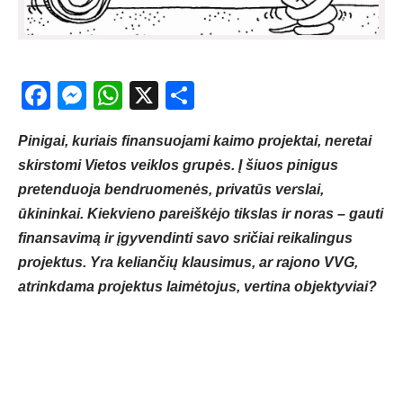
Facebook
Messenger
WhatsApp
X
Share
Pinigai, kuriais finansuojami kaimo projektai, neretai
skirstomi Vietos veiklos grupės. Į šiuos pinigus
pretenduoja bendruomenės, privatūs verslai,
ūkininkai. Kiekvieno pareiškėjo tikslas ir noras – gauti
finansavimą ir įgyvendinti savo sričiai reikalingus
projektus. Yra keliančių klausimus, ar rajono VVG,
atrinkdama projektus laimėtojus, vertina objektyviai?