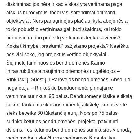
diskriminacijos nėra ir kad viskas yra vertinama pagal
aiškius nurodymus, todėl visi sprendimai priimami
objektyviai. Nors panagrinėjus plačiau, kyla abejonės ar
tokio pobūdžio vertinimas gali būti skaidrus, kai tokio
nedidelio rajono projektų vertinimas tenka saviems?
Kokia tikimybė „prastumti“ pažįstamo projektą? Neaišku,
nes visi sako, jog projektus vertina objektyviai.
Šių metų laimingosios bendruomenės Kaimo
infrastruktūros atnaujinimo priemonės nugalėtojos –
Rinkuškių, Suostų ir Parovėjos bendruomenės. Absoliuti
nugalėtoja – Rinkuškių benduomenė, pirmajame
vertinime surinkusi 95 balus. Bendruomenė išsikėlė tikslą
sukurti lauko muzikos instrumentų aikštelę, kurios vertė
sieks beveiks 30 tūkstančių eurų. Nors po 75 balus
surinko keturios bendruomenės, projektai patvirtinti
dviems. Tos keturios bendruomenės surinkusios vienodą
vertinimo balų skaičių yra vertinamos iš naujo, jau