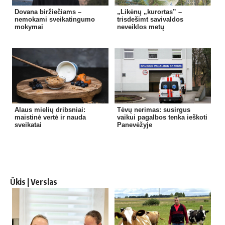
Dovana biržiečiams –
„Likėnų „kurortas” –
nemokami sveikatingumo
trisdešimt savivaldos
mokymai
neveiklos metų
Alaus mielių dribsniai:
Tėvų nerimas: susirgus
maistinė vertė ir nauda
vaikui pagalbos tenka ieškoti
sveikatai
Panevėžyje
Ūkis | Verslas