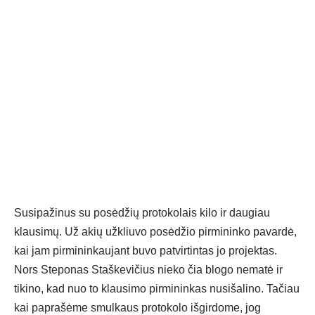
Susipažinus su posėdžių protokolais kilo ir daugiau
klausimų. Už akių užkliuvo posėdžio pirmininko pavardė,
kai jam pirmininkaujant buvo patvirtintas jo projektas.
Nors Steponas Staškevičius nieko čia blogo nematė ir
tikino, kad nuo to klausimo pirmininkas nusišalino. Tačiau
kai paprašėme smulkaus protokolo išgirdome, jog