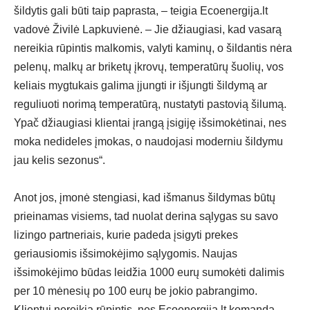
šildytis gali būti taip paprasta, – teigia Ecoenergija.lt
vadovė Živilė Lapkuvienė. – Jie džiaugiasi, kad vasarą
nereikia rūpintis malkomis, valyti kaminų, o šildantis nėra
pelenų, malkų ar briketų įkrovų, temperatūrų šuolių, vos
keliais mygtukais galima įjungti ir išjungti šildymą ar
reguliuoti norimą temperatūrą, nustatyti pastovią šilumą.
Ypač džiaugiasi klientai įrangą įsigiję išsimokėtinai, nes
moka nedideles įmokas, o naudojasi moderniu šildymu
jau kelis sezonus“.
Anot jos, įmonė stengiasi, kad išmanus šildymas būtų
prieinamas visiems, tad nuolat derina sąlygas su savo
lizingo partneriais, kurie padeda įsigyti prekes
geriausiomis išsimokėjimo sąlygomis. Naujas
išsimokėjimo būdas leidžia 1000 eurų sumokėti dalimis
per 10 mėnesių po 100 eurų be jokio pabrangimo.
Klientui nereikia rūpintis, nes Ecoenergija.lt komanda