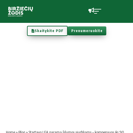
Skaitykite PDF
Prenumeruokite
Home
»
Blog
»
Startavo LEA parama šilumos siurbliams – kompensuos iki 90 proc. šildymo įrangos kainos, ragina paskubėti