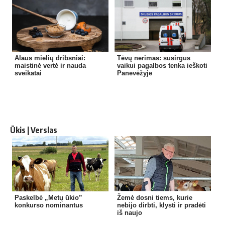
Alaus mielių dribsniai:
Tėvų nerimas: susirgus
maistinė vertė ir nauda
vaikui pagalbos tenka ieškoti
sveikatai
Panevėžyje
Ūkis | Verslas
Paskelbė „Metų ūkio”
Žemė dosni tiems, kurie
konkurso nominantus
nebijo dirbti, klysti ir pradėti
iš naujo