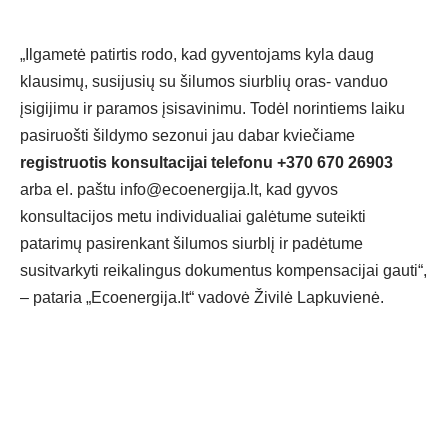
„Ilgametė patirtis rodo, kad gyventojams kyla daug
klausimų, susijusių su
šilumos siurblių oras- vanduo
įsigijimu ir paramos įsisavinimu. Todėl norintiems laiku
pasiruošti šildymo sezonui jau dabar kviečiame
registruotis konsultacijai telefonu +370 670 26903
arba el. paštu
info@ecoenergija.lt
, kad gyvos
konsultacijos metu individualiai galėtume suteikti
patarimų pasirenkant šilumos siurblį ir padėtume
susitvarkyti reikalingus dokumentus kompensacijai gauti“,
– pataria „Ecoenergija.lt“ vadovė Živilė Lapkuvienė.