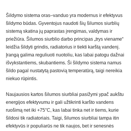
Šildymo sistema oras–vanduo yra modernus ir efektyvus
šildymo būdas. Gyventojus naudoti šių šilumos siurblių
sistemą skatina jų paprastas įrengimas, valdymas ir
priežiūra. Šilumos siurblio darbo principas „trys viename“
leidžia šildyti grindis, radiatorius ir tiekti karštą vandenį.
Įrangą galima reguliuoti nuotoliu, kas labai patogu dažnai
išvykstantiems, skubantiems. Ši šildymo sistema namus
šildo pagal nustatytą pastovią temperatūrą, taigi nereikia
niekuo rūpintis.
Naujausios kartos
šilumos siurbliai
pasižymi ypač aukštu
energijos efektyvumu ir gali užtikrinti karšto vandens
ruošimą net iki +75°C, kas labai tinka net ir tiems, kurie
šildosi tik radiatoriais. Taigi, šilumos siurbliai tampa itin
efektyvūs ir populiarūs ne tik naujos, bet ir senesnės