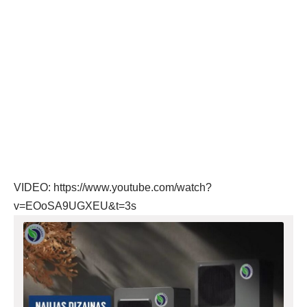
VIDEO:
https://www.youtube.com/watch?
v=EOoSA9UGXEU&t=3s