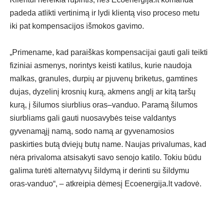
padeda atlikti vertinimą ir lydi klientą viso proceso metu
iki pat kompensacijos išmokos gavimo.
„Primename, kad paraiškas kompensacijai gauti gali teikti
fiziniai asmenys, norintys keisti katilus, kurie naudoja
malkas, granules, durpių ar pjuvenų briketus, gamtines
dujas, dyzelinį krosnių kurą, akmens anglį ar kitą taršų
kurą, į šilumos siurblius oras–vanduo. Paramą šilumos
siurbliams gali gauti nuosavybės teise valdantys
gyvenamąjį namą, sodo namą ar gyvenamosios
paskirties butą dviejų butų name. Naujas privalumas, kad
nėra privaloma atsisakyti savo senojo katilo. Tokiu būdu
galima turėti alternatyvų šildymą ir derinti su šildymu
oras-vanduo“, – atkreipia dėmesį Ecoenergija.lt vadovė.