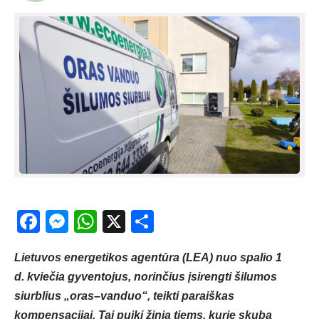
Facebook
Messenger
WhatsApp
X
Share
Lietuvos energetikos agentūra (LEA) nuo spalio 1
d. kviečia gyventojus, norinčius įsirengti šilumos
siurblius „oras–vanduo“, teikti paraiškas
kompensacijai. Tai puiki žinia tiems, kurie skuba