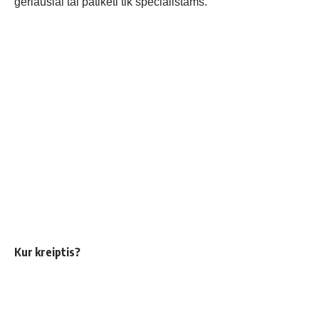
geriausiai tai patikėti tik specialistams.
Kur kreiptis?