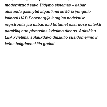
modernizuoti savo šildymo sistemas – dabar
atsiranda galimybė atgauti net iki 90 % įrenginio
kainos! UAB Ecoenergija.lt ragina nedelsti ir
registruotis jau dabar, kad būtumėt pasiruošę pateikti
paraišką nuo pirmosios kvietimo dienos. Anksčiau
LEA kvietimai sulaukdavo didžiulio susidomėjimo ir
lėšos baigdavosi itin greitai.