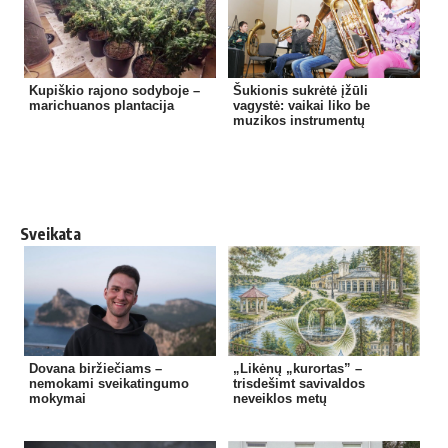
Kupiškio rajono sodyboje –
Šukionis sukrėtė įžūli
marichuanos plantacija
vagystė: vaikai liko be
muzikos instrumentų
Sveikata
Dovana biržiečiams –
„Likėnų „kurortas” –
nemokami sveikatingumo
trisdešimt savivaldos
mokymai
neveiklos metų