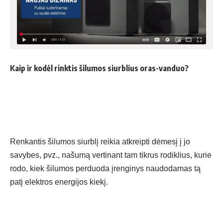
Kaip ir kodėl rinktis šilumos siurblius oras-vanduo?
Renkantis šilumos siurblį reikia atkreipti dėmesį į jo
savybes, pvz., našumą vertinant tam tikrus rodiklius, kurie
rodo, kiek šilumos perduoda įrenginys naudodamas tą
patį elektros energijos kiekį.