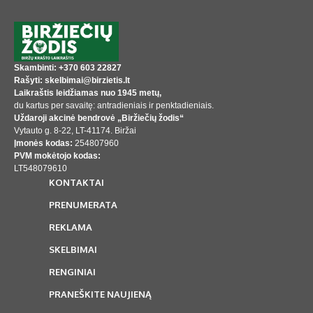
Skambinti: +370 603 22827
Rašyti: skelbimai@birzietis.lt
Laikraštis leidžiamas nuo 1945 metų,
du kartus per savaitę: antradieniais ir penktadieniais.
Uždaroji akcinė bendrovė „Biržiečių žodis“
Vytauto g. 8-22, LT-41174. Biržai
Įmonės kodas:
254807960
PVM mokėtojo kodas:
LT548079610
KONTAKTAI
PRENUMERATA
REKLAMA
SKELBIMAI
RENGINIAI
PRANEŠKITE NAUJIENĄ