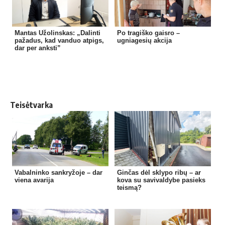
Mantas Užolinskas: „Dalinti
Po tragiško gaisro –
pažadus, kad vanduo atpigs,
ugniagesių akcija
dar per anksti”
Teisėtvarka
Vabalninko sankryžoje – dar
Ginčas dėl sklypo ribų – ar
viena avarija
kova su savivaldybe pasieks
teismą?