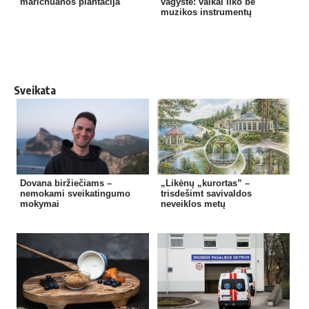
marichuanos plantacija
vagystė: vaikai liko be
muzikos instrumentų
Sveikata
Dovana biržiečiams –
„Likėnų „kurortas” –
nemokami sveikatingumo
trisdešimt savivaldos
mokymai
neveiklos metų