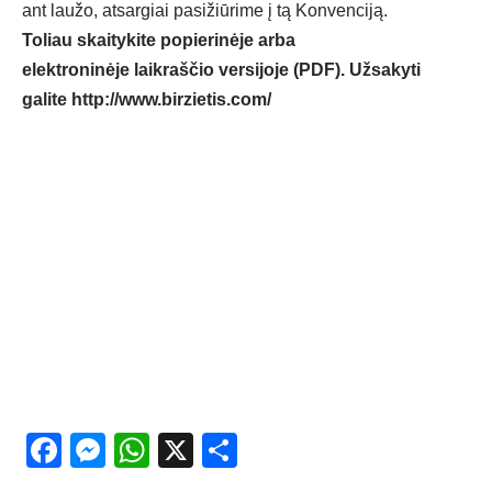
ant laužo, atsargiai pasižiūrime į tą Konvenciją.
Toliau skaitykite popierinėje arba
elektroninėje laikraščio versijoje (PDF). Užsakyti
galite
http://www.birzietis.com/
Facebook
Messenger
WhatsApp
X
Share