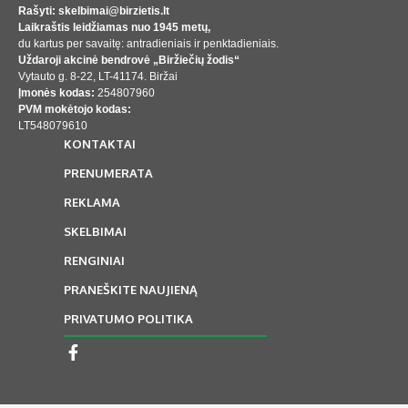
Rašyti: skelbimai@birzietis.lt
Laikraštis leidžiamas nuo 1945 metų,
du kartus per savaitę: antradieniais ir penktadieniais.
Uždaroji akcinė bendrovė „Biržiečių žodis“
Vytauto g. 8-22, LT-41174. Biržai
Įmonės kodas:
254807960
PVM mokėtojo kodas:
LT548079610
KONTAKTAI
PRENUMERATA
REKLAMA
SKELBIMAI
RENGINIAI
PRANEŠKITE NAUJIENĄ
PRIVATUMO POLITIKA