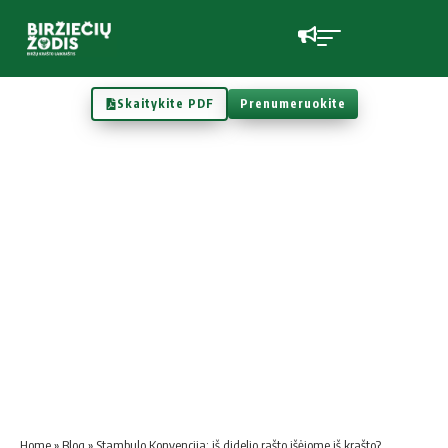
Skaitykite PDF
Prenumeruokite
Home
»
Blog
»
Stambulo Konvencija: iš didelio rašto išėjome iš krašto?