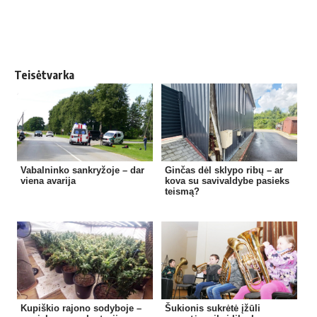
Teisėtvarka
Vabalninko sankryžoje – dar
Ginčas dėl sklypo ribų – ar
viena avarija
kova su savivaldybe pasieks
teismą?
Kupiškio rajono sodyboje –
Šukionis sukrėtė įžūli