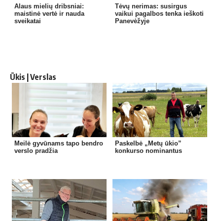
Alaus mielių dribsniai:
Tėvų nerimas: susirgus
maistinė vertė ir nauda
vaikui pagalbos tenka ieškoti
sveikatai
Panevėžyje
Ūkis | Verslas
Meilė gyvūnams tapo bendro
Paskelbė „Metų ūkio”
verslo pradžia
konkurso nominantus