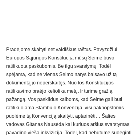
Pradėjome skaityti net valdiškus raštus. Pavyzdžiui,
Europos Sąjungos Konstitucija mūsų Seime buvo
ratifikuota paskubomis. Be ilgų svarstymų. Todėl
spėjama, kad ne vienas Seimo narys balsavo už tą
dokumentą jo neperskaitęs. Nuo tos Konstitucijos
ratifikavimo praėjo keliolika metų. Ir turime gražią
pažangą. Vos pasklidus kalboms, kad Seime gali būti
ratifikuojama Stambulo Konvencija, visi paknopstomis
puolėme tą Konvenciją skaityti, aptarinėti… Šalies
vadovas Gitanas Nausėda kai kuriuos aršius svarstymas
pavadino vieša inkvizicija. Todėl, kad nebūtume sudeginti