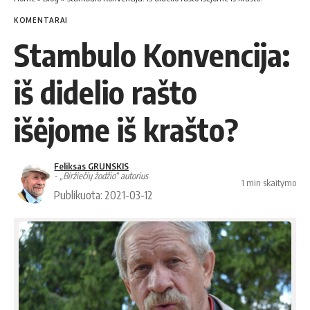
KOMENTARAI
Stambulo Konvencija:
iš didelio rašto
išėjome iš krašto?
Feliksas GRUNSKIS
- „Biržiečių žodžio“ autorius
1 min skaitymo
Publikuota: 2021-03-12