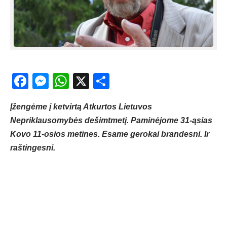
Facebook
Messenger
WhatsApp
X
Share
Įžengėme į ketvirtą Atkurtos Lietuvos
Nepriklausomybės dešimtmetį. Paminėjome 31-ąsias
Kovo 11-osios metines. Esame gerokai brandesni. Ir
raštingesni.