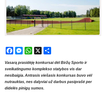
Facebook
Messenger
WhatsApp
X
Share
Vasarą prasidėję konkursai dėl Biržų Sporto ir
sveikatingumo komplekso statybos vis dar
nesibaigia. Antrasis viešasis konkursas buvo vėl
nutrauktas, nes dalyviai už darbus pasiprašė per
didelės pinigų sumos.