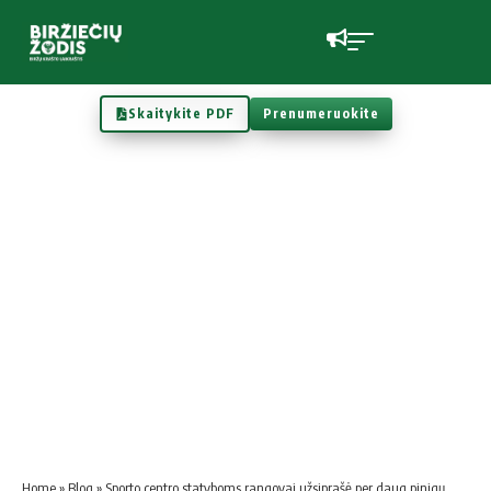
Skaitykite PDF
Prenumeruokite
Home
»
Blog
»
Sporto centro statyboms rangovai užsiprašė per daug pinigų