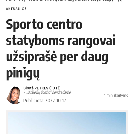
AKTUALIJOS
Sporto centro
statyboms rangovai
užsiprašė per daug
pinigų
Birutė PETKEVIČIŪTĖ
- „Biržiečių žodžio“ bendradarbė
1 min skaitymo
Publikuota: 2022-10-17