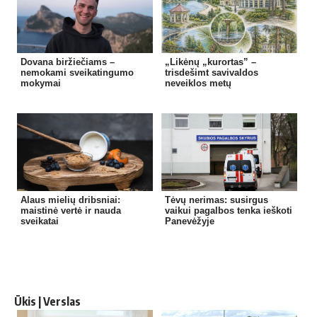
Dovana biržiečiams –
„Likėnų „kurortas” –
nemokami sveikatingumo
trisdešimt savivaldos
mokymai
neveiklos metų
Alaus mielių dribsniai:
Tėvų nerimas: susirgus
maistinė vertė ir nauda
vaikui pagalbos tenka ieškoti
sveikatai
Panevėžyje
Ūkis | Verslas