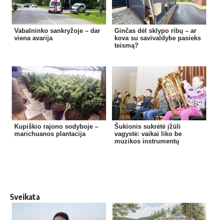
Vabalninko sankryžoje – dar
Ginčas dėl sklypo ribų – ar
viena avarija
kova su savivaldybe pasieks
teismą?
Kupiškio rajono sodyboje –
Šukionis sukrėtė įžūli
marichuanos plantacija
vagystė: vaikai liko be
muzikos instrumentų
Sveikata