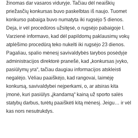
žinomas dar vasaros viduryje. Tačiau dėl neaiškių
priežasčių konkursas buvo paskelbtas iš naujo. Tuomet
konkurso pabaiga buvo numatyta iki rugsėjo 5 dienos.
Deja, ir vėl procedūros užsitęsė, o rugsėjo pabaigoje I.
Varzienė informavo, kad dėl papildomų paklausimų vokų
atplėšimo procedūrą teko nukelti iki rugsėjo 23 dienos.
Pagaliau, spalio mėnesį savivaldybės tarybos posėdyje
administracijos direktorė pranešė, kad „konkursas įvyko,
pasiūlymų yra“, tačiau daugiau informacijos atskleisti
negalėjo. Vėliau paaiškėjo, kad rangovai, laimėję
konkursą, savivaldybei neįperkami, o, ar atsiras kita
įmonė, kuri pasiūlys „įkandamą“ kainą už sporto salės
statybų darbus, turėtų paaiškėti kitą mėnesį. Jeigu… ir vėl
kas nors nesutrukdys.