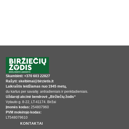
Skambinti: +370 603 22827
Rašyti: skelbimai@birzietis.lt
Laikraštis leidžiamas nuo 1945 metų,
du kartus per savaitę: antradieniais ir penktadieniais.
Uždaroji akcinė bendrovė „Biržiečių žodis“
Vytauto g. 8-22, LT-41174. Biržai
Įmonės kodas:
254807960
PVM mokėtojo kodas:
LT548079610
KONTAKTAI