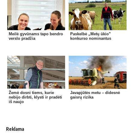
Meilė gyvūnams tapo bendro
Paskelbė „Metų ūkio”
verslo pradžia
konkurso nominantus
Žemė dosni tiems, kurie
Javapjūtės metu – didesnė
nebijo dirbti, klysti ir pradėti
gaisrų rizika
iš naujo
Reklama