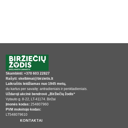
Skambinti: +370 603 22827
Rašyti: skelbimai@birzietis.lt
Laikraštis leidžiamas nuo 1945 metų,
du kartus per savaitę: antradieniais ir penktadieniais.
Uždaroji akcinė bendrovė „Biržiečių žodis“
Vytauto g. 8-22, LT-41174. Biržai
Įmonės kodas:
254807960
PVM mokėtojo kodas:
LT548079610
KONTAKTAI