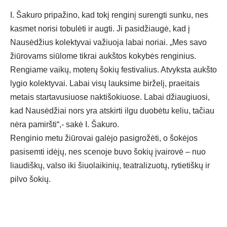
I. Šakuro pripažino, kad tokį renginį surengti sunku, nes
kasmet norisi tobulėti ir augti. Ji pasidžiaugė, kad į
Nausėdžius kolektyvai važiuoja labai noriai. „Mes savo
žiūrovams siūlome tikrai aukštos kokybės renginius.
Rengiame vaikų, moterų šokių festivalius. Atvyksta aukšto
lygio kolektyvai. Labai visų lauksime birželį, praeitais
metais startavusiuose naktišokiuose. Labai džiaugiuosi,
kad Nausėdžiai nors yra atskirti ilgu duobėtu keliu, tačiau
nėra pamiršti“,- sakė I. Šakuro.
Renginio metu žiūrovai galėjo pasigrožėti, o šokėjos
pasisemti idėjų, nes scenoje buvo šokių įvairovė – nuo
liaudiškų, valso iki šiuolaikinių, teatralizuotų, rytietiškų ir
pilvo šokių.