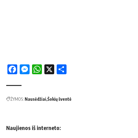
Facebook
Messenger
WhatsApp
X
Share
ŽYMOS:
Nausėdžiai
Šokių šventė
Naujienos iš interneto: