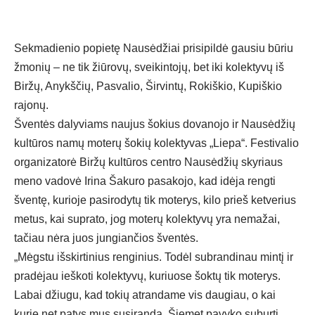
Sekmadienio popietę Nausėdžiai prisipildė gausiu būriu
žmonių – ne tik žiūrovų, sveikintojų, bet iki kolektyvų iš
Biržų, Anykščių, Pasvalio, Širvintų, Rokiškio, Kupiškio
rajonų.
Šventės dalyviams naujus šokius dovanojo ir Nausėdžių
kultūros namų moterų šokių kolektyvas „Liepa“. Festivalio
organizatorė Biržų kultūros centro Nausėdžių skyriaus
meno vadovė Irina Šakuro pasakojo, kad idėja rengti
šventę, kurioje pasirodytų tik moterys, kilo prieš ketverius
metus, kai suprato, jog moterų kolektyvų yra nemažai,
tačiau nėra juos jungiančios šventės.
„Mėgstu išskirtinius renginius. Todėl subrandinau mintį ir
pradėjau ieškoti kolektyvų, kuriuose šoktų tik moterys.
Labai džiugu, kad tokių atrandame vis daugiau, o kai
kurie net patys mus susiranda. Šiemet pavyko suburti