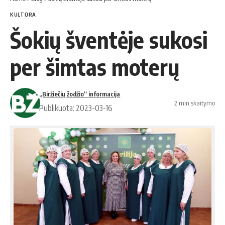
KULTŪRA
Šokių šventėje sukosi
per šimtas moterų
„Biržiečių žodžio“ informacija
2 min skaitymo
Publikuota: 2023-03-16