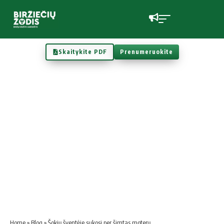
Skaitykite PDF
Prenumeruokite
Home
»
Blog
»
Šokių šventėje sukosi per šimtas moterų