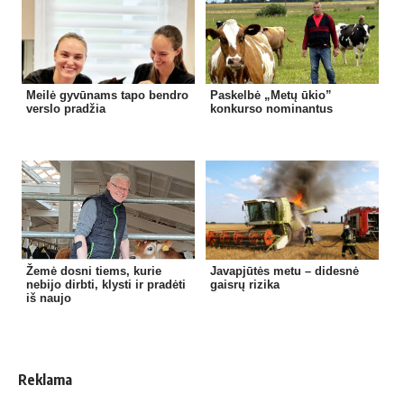
Meilė gyvūnams tapo bendro
Paskelbė „Metų ūkio”
verslo pradžia
konkurso nominantus
Žemė dosni tiems, kurie
Javapjūtės metu – didesnė
nebijo dirbti, klysti ir pradėti
gaisrų rizika
iš naujo
Reklama