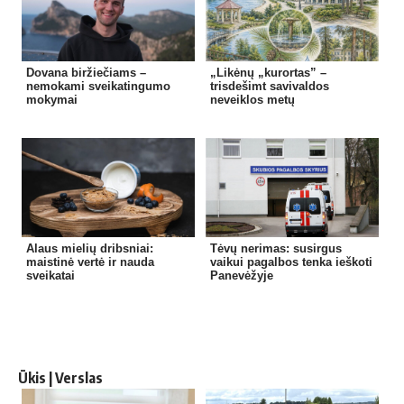
Dovana biržiečiams –
„Likėnų „kurortas” –
nemokami sveikatingumo
trisdešimt savivaldos
mokymai
neveiklos metų
Alaus mielių dribsniai:
Tėvų nerimas: susirgus
maistinė vertė ir nauda
vaikui pagalbos tenka ieškoti
sveikatai
Panevėžyje
Ūkis | Verslas